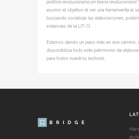
política revolucionaria sin teoría revolucionaria'”
asumió el objetivo el ser una herramienta al s
buscando socializar las elaboraciones, polémi
instancias de la LIT-CI.
Estamos dando un paso más en ese camino, co
disponibiliza todo este patrimonio de elabora
para todos nuestros lectores.
LA
Marx
01/