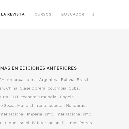
 LA REVISTA
CURSOS
BUSCADOR
MAS EN EDICIONES ANTERIORES
CA
América Latina
Argentina
Bolivia
Brasil
sh
China
Clase Obrera
Colombia
Cuba
ltura
CUT
economía mundial
Engels
ro Social Mundial
frente popular
Honduras
 Internacional
Imperialismo
internacionalismo
k
Iraque
Israel
IV Internacional
James Petras