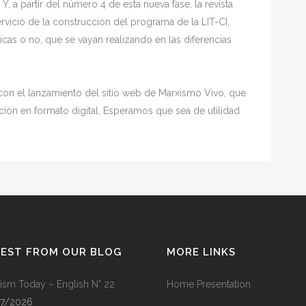
.
Y, a partir del número 4 de esta nueva fase, la revista
ervició de la construcción del programa de la LIT-CI,
cas o no, que se vayan realizando en las diferencias
n el lanzamiento del sitio web de Marxismo Vivo, que
ción en formato digital. Esperamos que sea de utilidad
TEST FROM OUR BLOG
MORE LINKS
ism Today – English N° 22
Home Presentation
07/2026