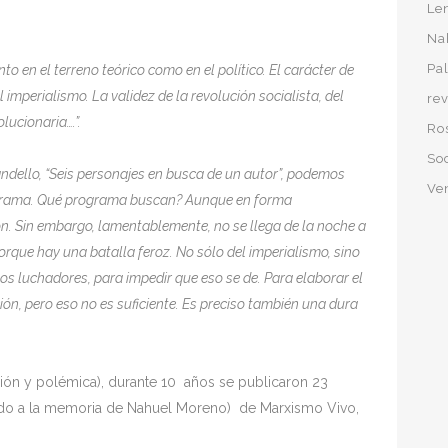
Le
Na
Pa
o en el terreno teórico como en el político. El carácter de
l imperialismo. La validez de la revolución socialista, del
rev
olucionaria….”.
Ro
So
ndello, “Seis personajes
en busca de un autor”, podemos
Ve
ograma. Qué programa buscan? Aunque en forma
n. Sin embargo, lamentablemente, no se llega de la noche a
rque hay una batalla feroz. No sólo del imperialismo, sino
os luchadores, para impedir que eso se de.
Para elaborar el
ón, pero eso no es suficiente. Es preciso también una dura
ción y polémica), durante 10 años se publicaron 23
ado a la memoria de Nahuel Moreno) de Marxismo Vivo,