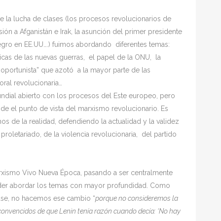
de la lucha de clases (los procesos revolucionarios de
sión a Afganistán e Irak, la asunción del primer presidente
negro en EE.UU….) fuimos abordando diferentes temas:
ticas de las nuevas guerras, el papel de la ONU, la
l oportunista” que azotó a la mayor parte de las
oral revolucionaria…
ndial abierto con los procesos del Este europeo, pero
de el punto de vista del marxismo revolucionario. Es
os de la realidad, defendiendo la actualidad y la validez
 proletariado, de la violencia revolucionaria, del partido
Marxismo Vivo Nueva Época, pasando a ser centralmente
oder abordar los temas con mayor profundidad. Como
ase, no hacemos ese cambio “
porque no consideremos la
convencidos de que Lenin tenía razón cuando decía: ‘No hay