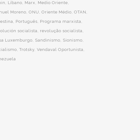
nin
Líbano
Marx
Medio Oriente
huel Moreno
ONU
Oriente Médio
OTAN
lestina
Português
Programa marxista
olución socialista
revolução socialista
sa Luxemburgo
Sandinismo
Sionismo
cialismo
Trotsky
Vendaval Oportunista
nezuela