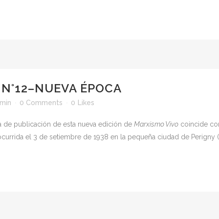
 N°12–NUEVA ÉPOCA
min
0 Comments
0
Likes
a de publicación de esta nueva edición de
Marxismo Vivo
coincide co
, ocurrida el 3 de setiembre de 1938 en la pequeña ciudad de Perigny (