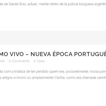
ata de Daniel Ruiz, actual- mente rehén de la justicia burguesa argenti
MO VIVO – NUEVA ÉPOCA PORTUGUÊ
min
0 Comments
0
Likes
a com a tristeza de ter perdido quem era, possivelmente, nossa princ
 artigos e livros) ou simplesmente Cilinha, como era chamada carin