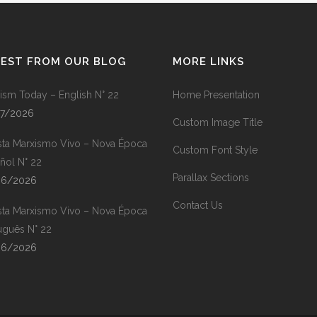
TEST FROM OUR BLOG
MORE LINKS
ism Today – English N° 22
Home Presentation
07/2026
Custom Image Title
sta Marxismo Vivo – Nova Época
Custom Font Style
ñol N° 22
Parallax Sections
06/2026
Contact Us
sta Marxismo Vivo – Nova Época
uguês N° 22
06/2026