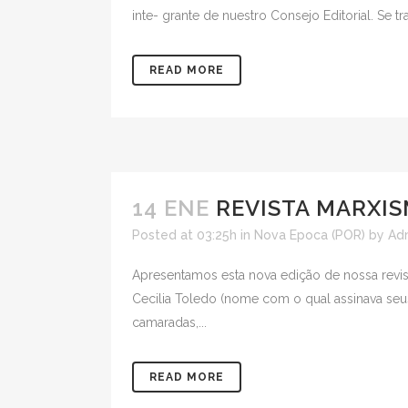
inte- grante de nuestro Consejo Editorial. Se tr
READ MORE
14 ENE
REVISTA MARXIS
Posted at 03:25h
in
Nova Epoca (POR)
by
Ad
Apresentamos esta nova edição de nossa revist
Cecilia Toledo (nome com o qual assinava seus
camaradas,...
READ MORE