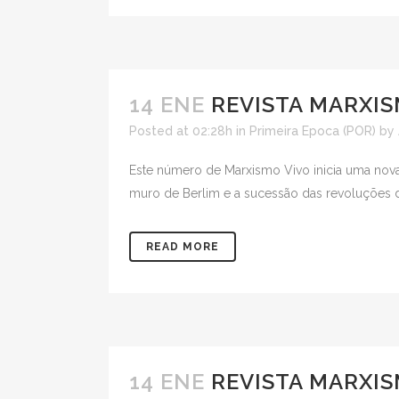
14 ENE
REVISTA MARXIS
Posted at 02:28h
in
Primeira Epoca (POR)
by
Este número de Marxismo Vivo inicia uma nova
muro de Berlim e a sucessão das revoluções do
READ MORE
14 ENE
REVISTA MARXIS