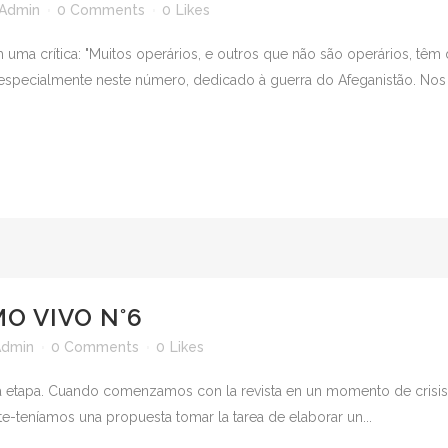
Admin
0 Comments
0
Likes
m uma crítica: "Muitos operários, e outros que não são operários, tê
, especialmente neste número, dedicado à guerra do Afeganistão. No
O VIVO N°6
Admin
0 Comments
0
Likes
 etapa. Cuando comenzamos con la revista en un momento de crisis 
te-teníamos una propuesta tomar la tarea de elaborar un...