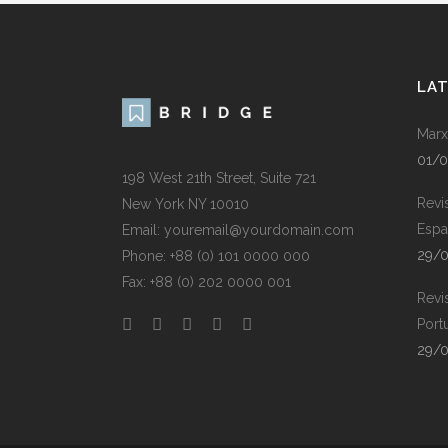
LA
Marx
01/
198 West 21th Street, Suite 721
Revi
New York NY 10010
Espa
Email: youremail@yourdomain.com
29/
Phone: +88 (0) 101 0000 000
Fax: +88 (0) 202 0000 001
Revi
Port
29/