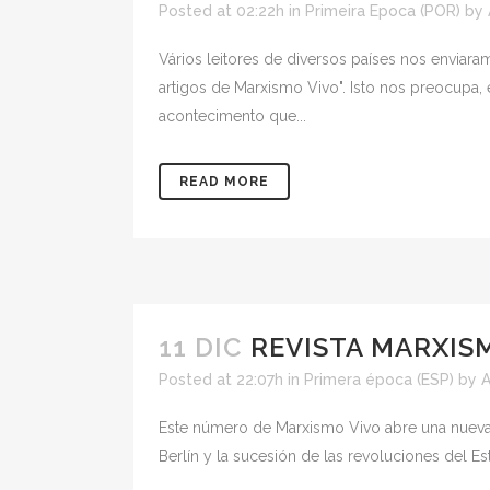
Posted at 02:22h
in
Primeira Epoca (POR)
by
Vários leitores de diversos países nos enviara
artigos de Marxismo Vivo". Isto nos preocupa
acontecimento que...
READ MORE
11 DIC
REVISTA MARXISM
Posted at 22:07h
in
Primera época (ESP)
by
Este número de Marxismo Vivo abre una nueva
Berlín y la sucesión de las revoluciones del Es