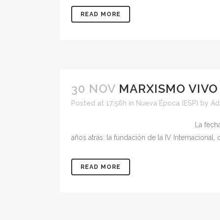
READ MORE
30 NOV
MARXISMO VIVO
Posted at 17:56h
in
Nueva Época (ESP)
by
Ad
La fech
años atrás: la fundación de la IV Internacional
READ MORE