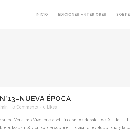
INICIO
EDICIONES ANTERIORES
SOBRE
 N°13–NUEVA ÉPOCA
dmin
0 Comments
0
Likes
ción de Marxismo Vivo, que continúa con los debates del XIII de la L
obre el fascismo) y un aporte sobre el marxismo revolucionario y la 