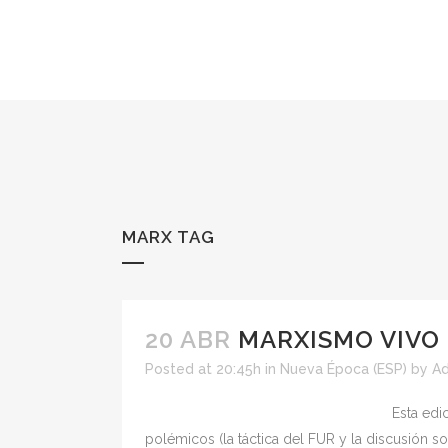
MARX TAG
20 ABR
MARXISMO VIVO
Posted at 20:45h
in
Nueva Época (ESP)
by
A
Esta edi
polémicos (la táctica del FUR y la discusión s