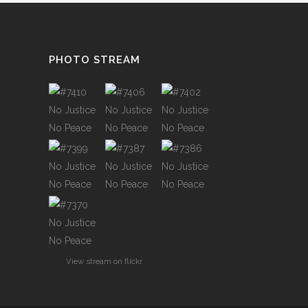
PHOTO STREAM
View stream on flickr