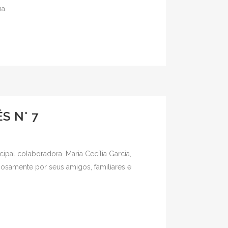
na.
S N° 7
ipal colaboradora. Maria Cecília Garcia,
hosamente por seus amigos, familiares e