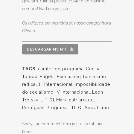
gritaram: Cilinha presente! Até o socialismo
sempre! Nada mais justo.
Os editores, em memória de nossa companheira
Cilinha.
DESCARGAR MV N°7
TAGS:
caráter do programa
,
Cecilia
Toledo
,
Engels
,
Feminismo
,
feminismo
radical
,
III Internacional
,
impossibilidade
do socialismo
,
IV Internacional
,
León
Trotsky
,
LIT-QI
,
Marx
,
patriarcado
,
Português
,
Programa LIT-QI
,
Socialismo
Sorry, the comment form is closed at this
time.