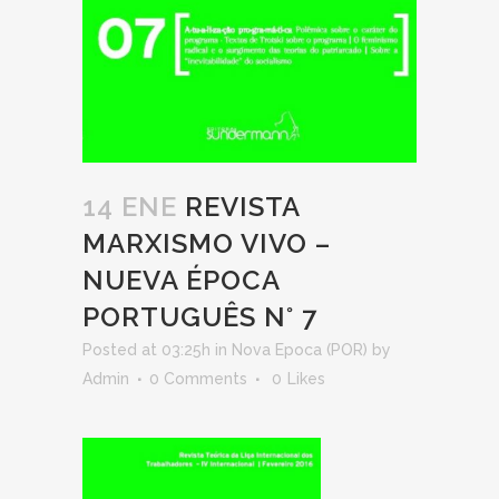
14 ENE
REVISTA
MARXISMO VIVO –
NUEVA ÉPOCA
PORTUGUÊS N° 7
Posted at 03:25h
in
Nova Epoca (POR)
by
Admin
0 Comments
0
Likes