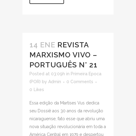
14 ENE
REVISTA
MARXISMO VIVO –
PORTUGUÊS N° 21
Posted at 03:09h
in
Primeira Epoca
(POR)
by
Admin
0 Comments
0
Likes
Essa edição da Martises Vus dedica
seu Dossiê aos 30 anos da revolução
nicaraguense, fato esse que abriu uma
nova situação revolucionária em toda a
América Central em 1979 e despertou