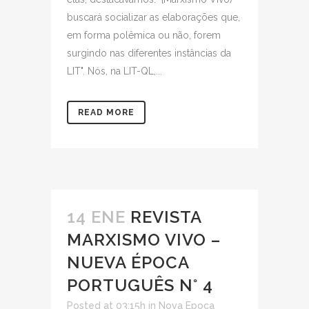
buscará socializar as elaborações que,
em forma polêmica ou não, forem
surgindo nas diferentes instâncias da
LIT". Nós, na LIT-QL,...
READ MORE
14 ENE
REVISTA
MARXISMO VIVO –
NUEVA ÉPOCA
PORTUGUÊS N° 4
Posted at 03:15h
in
Nova Epoca