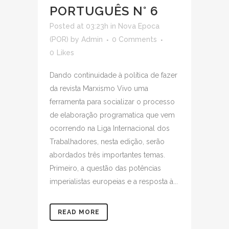
PORTUGUÊS N° 6
Posted at 03:23h
in
Nova Epoca
(POR)
by
Admin
0 Comments
0
Likes
Dando continuidade à política de fazer
da revista Marxismo Vivo uma
ferramenta para socializar o processo
de elaboração programatica que vem
ocorrendo na Liga Internacional dos
Trabalhadores, nesta edição, serão
abordados três importantes temas.
Primeiro, a questão das potências
imperialistas europeias e a resposta à...
READ MORE