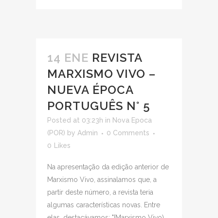
14 ENE
REVISTA
MARXISMO VIVO –
NUEVA ÉPOCA
PORTUGUÊS N° 5
Posted at 03:23h
in
Nova Epoca
(POR)
by
Admin
0 Comments
0
Likes
Na apresentação da edição anterior de
Marxismo Vivo, assinalamos que, a
partir deste número, a revista teria
algumas características novas. Entre
elas, destacávamos: "[Marxismo Vivo)