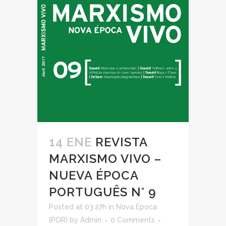
14 ENE
REVISTA
MARXISMO VIVO –
NUEVA ÉPOCA
PORTUGUÊS N° 9
Posted at 03:27h
in
Nova Epoca
(POR)
by
Admin
0 Comments