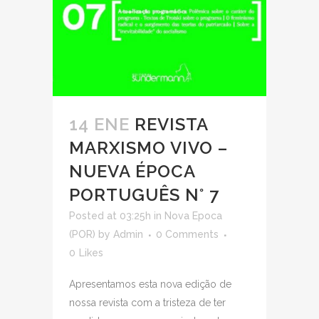
14 ENE
REVISTA
MARXISMO VIVO –
NUEVA ÉPOCA
PORTUGUÊS N° 7
Posted at 03:25h
in
Nova Epoca
(POR)
by
Admin
0 Comments
0
Likes
Apresentamos esta nova edição de
nossa revista com a tristeza de ter