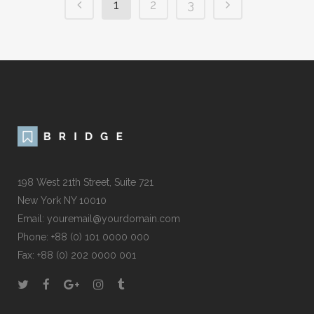
1
2
3
198 West 21th Street, Suite 721
New York NY 10010
Email: youremail@yourdomain.com
Phone: +88 (0) 101 0000 000
Fax: +88 (0) 202 0000 001