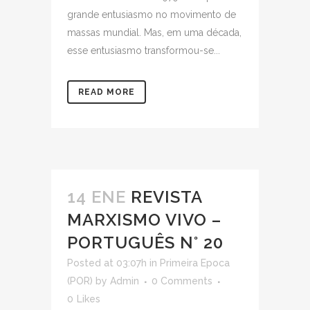
grande entusiasmo no movimento de
massas mundial. Mas, em uma década,
esse entusiasmo transformou-se...
READ MORE
14 ENE
REVISTA
MARXISMO VIVO –
PORTUGUÊS N° 20
Posted at 03:07h
in
Primeira Epoca
(POR)
by
Admin
0 Comments
0
Likes