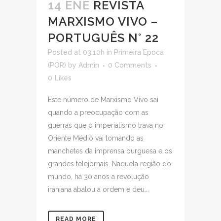
14 ENE
REVISTA
MARXISMO VIVO –
PORTUGUÊS N° 22
Posted at 03:10h
in
Primeira Epoca
(POR)
by
Admin
0 Comments
0
Likes
Este número de Marxismo Vivo sai
quando a preocupação com as
guerras que o imperialismo trava no
Oriente Médio vai tomando as
manchetes da imprensa burguesa e os
grandes telejornais. Naquela região do
mundo, há 30 anos a revolução
iraniana abalou a ordem e deu...
READ MORE