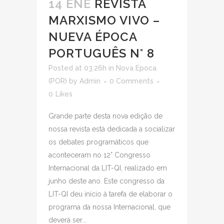
14 ENE
REVISTA
MARXISMO VIVO –
NUEVA ÉPOCA
PORTUGUÊS N° 8
Posted at 03:26h
in
Nova Epoca
(POR)
by
Admin
0 Comments
0
Likes
Grande parte desta nova edição de
nossa revista está dedicada a socializar
os debates programáticos que
aconteceram no 12° Congresso
Internacional da LIT-QI, realizado em
junho deste ano. Este congresso da
LIT-QI deu início à tarefa de elaborar o
programa da nossa Internacional, que
deverá ser...