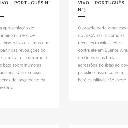
IVO – PORTUGUÊS N°
VIVO – PORTUGUÊS
N°3
a apresentação do
O projeto norte-americano
rimeiro número de
do ALCA, assim como as
arxismo tivo diziamos que
recentes manifestações
 partir das revoluções do
contra ele em Buenos Aire
este iniciara-se um amplo
ou Quebec, as brutais
e bate sobre inúmeras
agressões sionistas ao po
uestões. Quatro meses
palestino, assim como a
penas do lançamento da
heróica Intifada, são expre
evista, c