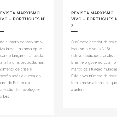
REVISTA MARXISMO
REVISTA MARXISMO
IVO – PORTUGUÊS N°
VIVO – PORTUGUÊS 
7
ste número de Marxismo
O número anterior da revis
ivo inicia uma nova época.
Marxismo Vivo (o N° 6)
uando lançamos a revista,
esteve dedicado a analisar
la tinha uma proposta: num
Brasil e o governo Lula no
omento de crise e
marco da situação mundial
eflexão após a queda do
Este novo número da revis
uro de Berlim e a
tem a mesma temática que
ucessão das revoluções
a anterior.
o Les