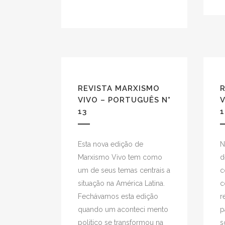
REVISTA MARXISMO
VIVO – PORTUGUÊS N°
V
13
1
Esta nova edição de
N
Marxismo Vivo tem como
d
um de seus temas centrais a
c
situação na América Latina.
c
Fechávamos esta edição
r
quando um aconteci mento
p
politico se transformou na
s