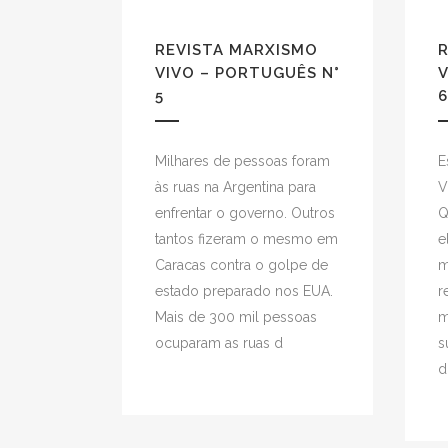
REVISTA MARXISMO
VIVO – PORTUGUÊS N°
V
5
6
Milhares de pessoas foram
E
às ruas na Argentina para
V
enfrentar o governo. Outros
Q
tantos fizeram o mesmo em
e
Caracas contra o golpe de
m
estado preparado nos EUA.
r
Mais de 300 mil pessoas
m
ocuparam as ruas d
s
d