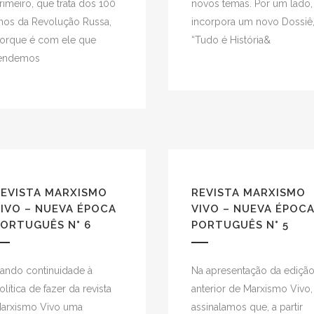
rimeiro, que trata dos 100
novos temas. Por um lado,
nos da Revolução Russa,
incorpora um novo Dossiê
orque é com ele que
“Tudo é História&
endemos
REVISTA MARXISMO
REVISTA MARXISMO
IVO – NUEVA ÉPOCA
VIVO – NUEVA ÉPOC
ORTUGUÊS N° 6
PORTUGUÊS N° 5
ando continuidade à
Na apresentação da ediçã
olítica de fazer da revista
anterior de Marxismo Vivo,
arxismo Vivo uma
assinalamos que, a partir