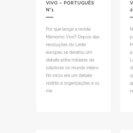
VIVO – PORTUGUÊS
V
N°1
2
Por que lançar a revista
N
Marxismo Vivo? Depois das
p
revoluções do Leste
M
europeu se desatou um
a
debate entre milhares de
L
lutadores no mundo inteiro
d
No início era um debate
q
restrito à organizações e os
a
me
r