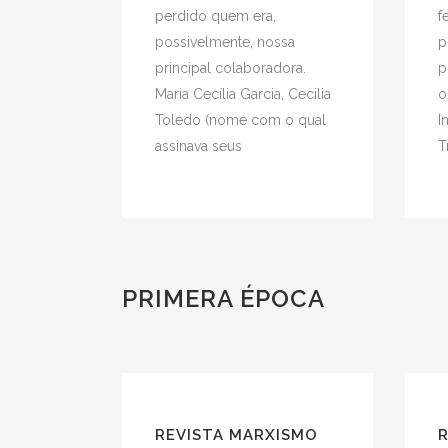
perdido quem era,
f
possivelmente, nossa
p
principal colaboradora.
p
Maria Cecília Garcia, Cecilia
o
Toledo (nome com o qual
I
assinava seus
T
PRIMERA ÉPOCA
REVISTA MARXISMO