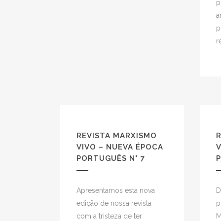
p
a
p
r
REVISTA MARXISMO
VIVO – NUEVA ÉPOCA
V
PORTUGUÊS N° 7
P
Apresentamos esta nova
D
edição de nossa revista
p
com a tristeza de ter
M