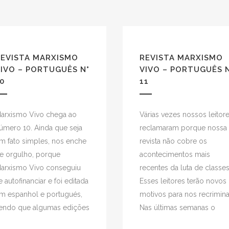
REVISTA MARXISMO
REVISTA MARXISMO
IVO – PORTUGUÊS N°
VIVO – PORTUGUÊS 
0
11
arxismo Vivo chega ao
Várias vezes nossos leitor
úmero 10. Ainda que seja
reclamaram porque nossa
m fato simples, nos enche
revista não cobre os
e orgulho, porque
acontecimentos mais
arxismo Vivo conseguiu
recentes da luta de classes
e autofinanciar e foi editada
Esses leitores terão novos
m espanhol e portugués,
motivos para nos recrimina
endo que algumas edições
Nas últimas semanas o