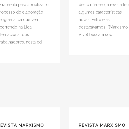
erramenta para socializar o
deste número, a revista teri
rocesso de elaboração
algumas características
rogramatica que vem
novas. Entre elas,
correndo na Liga
destacávamos: “[Marxismo
nternacional dos
Vivo) buscará soc
rabalhadores, nesta ed
REVISTA MARXISMO
REVISTA MARXISMO