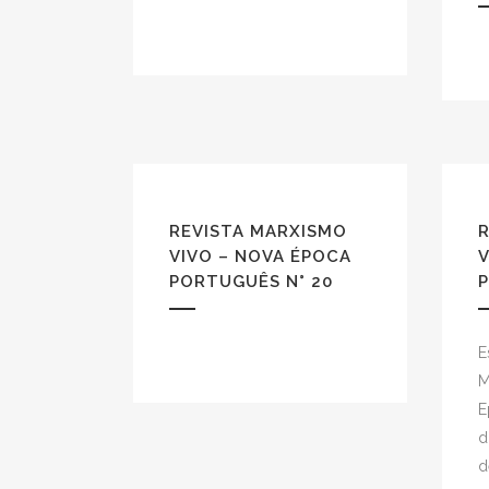
REVISTA MARXISMO
VIVO – NOVA ÉPOCA
V
PORTUGUÊS N° 20
P
E
M
E
d
d