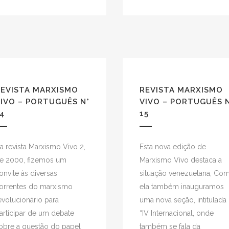
REVISTA MARXISMO
REVISTA MARXISMO
IVO – PORTUGUÊS N°
VIVO – PORTUGUÊS 
4
15
a revista Marxismo Vivo 2,
Esta nova edição de
e 2000, fizemos um
Marxismo Vivo destaca a
onvite às diversas
situação venezuelana, Co
orrentes do marxismo
ela também inauguramos
evolucionário para
uma nova seção, intitulada
articipar de um debate
“IV Internacional, onde
obre a questão do papel
também se fala da