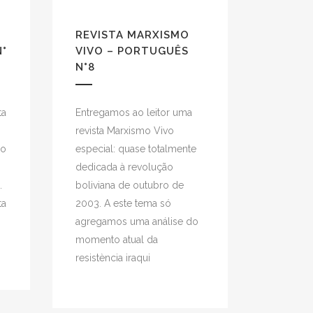
REVISTA MARXISMO
N°
VIVO – PORTUGUÊS
N°8
ta
Entregamos ao leitor uma
revista Marxismo Vivo
 o
especial: quase totalmente
dedicada à revolução
.
boliviana de outubro de
ta
2003. A este tema só
agregamos uma análise do
momento atual da
resistència iraqui