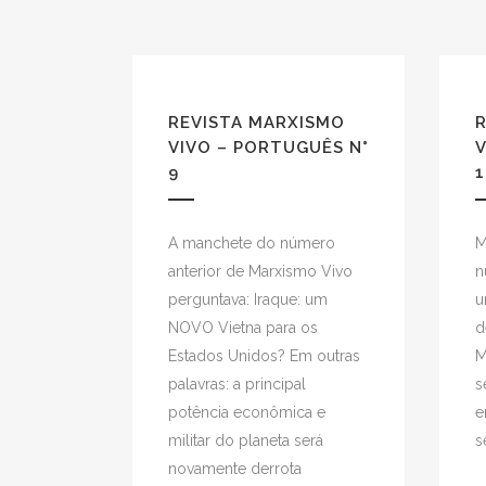
REVISTA MARXISMO
VIVO – PORTUGUÊS N°
V
9
1
A manchete do número
M
anterior de Marxismo Vivo
n
perguntava: Iraque: um
u
NOVO Vietna para os
d
Estados Unidos? Em outras
M
palavras: a principal
s
potência econômica e
e
militar do planeta será
s
novamente derrota