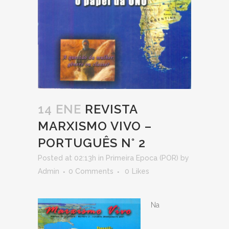
14 ENE
REVISTA
MARXISMO VIVO –
PORTUGUÊS N° 2
Posted at 02:13h
in
Primeira Epoca (POR)
by
Admin
0 Comments
0
Likes
Na