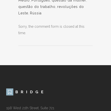
Médio
,
Português
,
questão da mulher
,
questão do trabalho
,
revoluções do
Leste
,
Rússia
Sorry, the comment form is closed at this
time.
198 West 21th Street, Suite 721