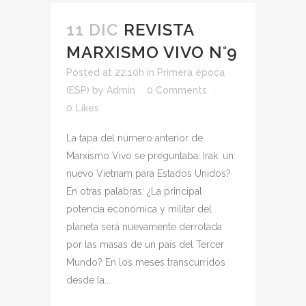
11 DIC
REVISTA
MARXISMO VIVO N°9
Posted at 22:10h
in
Primera época
(ESP)
by
Admin
0 Comments
0
Likes
La tapa del número anterior de
Marxismo Vivo se preguntaba: Irak: un
nuevo Vietnam para Estados Unidos?
En otras palabras: ¿La principal
potencia económica y militar del
planeta será nuevamente derrotada
por las masas de un país del Tercer
Mundo? En los meses transcurridos
desde la...