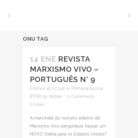
ONU TAG
14 ENE
REVISTA
MARXISMO VIVO –
PORTUGUÊS N° 9
Posted at 02:34h
in
Primeira Epoca
(POR)
by
Admin
0 Comments
0
Likes
A manchete do número anterior de
Marxismo Vivo perguntava: Iraque: um
NOVO Vietna para os Estados Unidos?