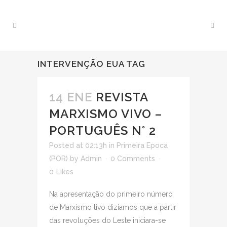
INTERVENÇÃO EUA TAG
14 ENE
REVISTA
MARXISMO VIVO –
PORTUGUÊS N° 2
Posted at 02:13h
in
Primeira Epoca
(POR)
by
Admin
0 Comments
0
Likes
Na apresentação do primeiro número
de Marxismo tivo diziamos que a partir
das revoluções do Leste iniciara-se