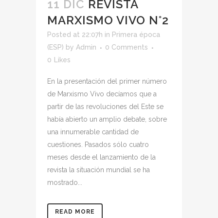
11 DIC
REVISTA
MARXISMO VIVO N°2
Posted at 22:07h
in
Primera época
(ESP)
by
Admin
0 Comments
0
Likes
En la presentación del primer número
de Marxismo Vivo decíamos que a
partir de las revoluciones del Este se
había abierto un amplio debate, sobre
una innumerable cantidad de
cuestiones. Pasados sólo cuatro
meses desde el lanzamiento de la
revista la situación mundial se ha
mostrado...
READ MORE