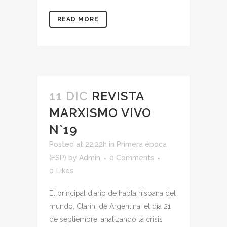
READ MORE
11 DIC
REVISTA
MARXISMO VIVO
N°19
Posted at 22:22h
in
Primera época
(ESP)
by
Admin
0 Comments
0
Likes
El principal diario de habla hispana del
mundo, Clarín, de Argentina, el día 21
de septiembre, analizando la crisis