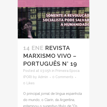
14 ENE
REVISTA
MARXISMO VIVO –
PORTUGUÊS N° 19
Posted at 03:05h
in
Primeira Epoca
(POR)
by
Admin
0 Comments
0
Likes
O principal jornal de língua espanhola
do mundo, o Clarín, da Argentina,
estampou o sugestivo título de "Os