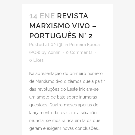
14 ENE
REVISTA
MARXISMO VIVO –
PORTUGUÊS N° 2
Posted at 02:13h
in
Primeira Epoca
(POR)
by
Admin
0 Comments
0
Likes
Na apresentação do primeiro número
de Marxismo tivo diziamos que a partir
das revoluções do Leste iniciara-se
um amplo de bate sobre inúmeras
questões. Quatro meses apenas do
lançamento da revista, c a situação
mundial se mostra rica em fatos que
geram e exigem novas conclusões...