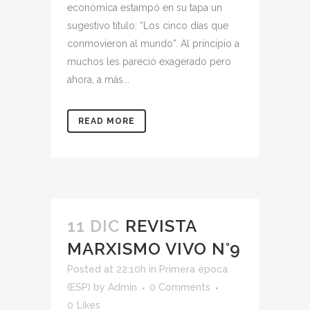
económica estampó en su tapa un
sugestivo título: “Los cinco días que
conmovieron al mundo”. Al principio a
muchos les pareció exagerado pero
ahora, a más...
READ MORE
11 DIC
REVISTA
MARXISMO VIVO N°9
Posted at 22:10h
in
Primera época
(ESP)
by
Admin
0 Comments
0
Likes