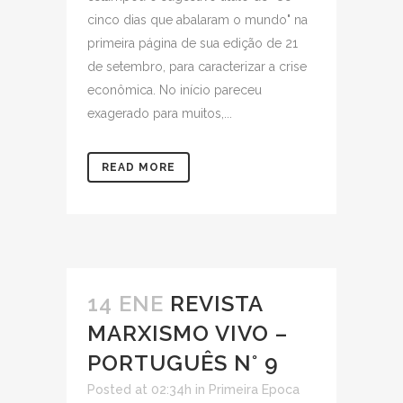
cinco dias que abalaram o mundo" na
primeira página de sua edição de 21
de setembro, para caracterizar a crise
econômica. No início pareceu
exagerado para muitos,...
READ MORE
14 ENE
REVISTA
MARXISMO VIVO –
PORTUGUÊS N° 9
Posted at 02:34h
in
Primeira Epoca