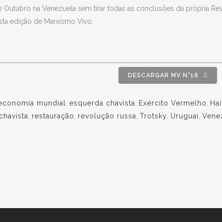
Outubro na Venezuela sem tirar todas as conclusões da própria Rev
esta edição de Marxismo Vivo.
DESCARGAR MV N°16
economía mundial
,
esquerda chavista
,
Exército Vermelho
,
Hai
chavista
,
restauração
,
revolução russa
,
Trotsky
,
Uruguai
,
Vene