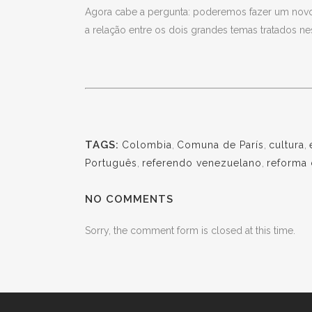
Agora cabe a pergunta: poderemos fazer um novo 
a relação entre os dois grandes temas tratados n
TAGS:
Colombia
,
Comuna de París
,
cultura
,
Português
,
referendo venezuelano
,
reforma 
NO COMMENTS
Sorry, the comment form is closed at this time.