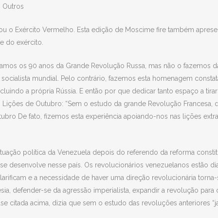
 Outros
ou o Exército Vermelho. Esta edição de Moscime fire também aprese
e do exército.
ebramos os 90 anos da Grande Revolução Russa, mas não o fazemos 
ocialista mundial. Pelo contrário, fazemos esta homenagem constat
ncluindo a própria Rússia. E então por que dedicar tanto espaço a t
as Lições de Outubro: “Sem o estudo da grande Revolução Francesa, 
ubro De fato, fizemos esta experiência apoiando-nos nas lições extr
 situação política da Venezuela depois do referendo da reforma consti
e desenvolve nesse país. Os revolucionários venezuelanos estão dia
 clarificam e a necessidade de haver uma direção revolucionária torna
sia, defender-se da agressão imperialista, expandir a revolução para 
se citada acima, dizia que sem o estudo das revoluções anteriores “