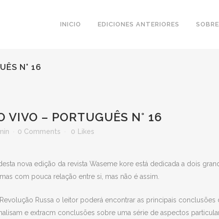
INICIO
EDICIONES ANTERIORES
SOBRE
UÊS N° 16
 VIVO – PORTUGUÊS N° 16
min
0 Comments
0
Likes
esta nova edição da revista Waseme kore está dedicada a dois grande
mas com pouca relação entre si, mas não é assim.
volução Russa o leitor poderá encontrar as principais conclusões
 analisam e extracm conclusões sobre uma série de aspectos particula