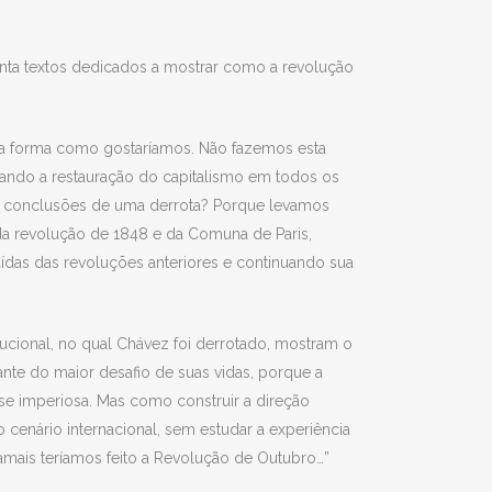
nta textos dedicados a mostrar como a revolução
da forma como gostaríamos. Não fazemos esta
ando a restauração do capitalismo em todos os
irar conclusões de uma derrota? Porque levamos
da revolução de 1848 e da Comuna de Paris,
aídas das revoluções anteriores e continuando sua
tucional, no qual Chávez foi derrotado, mostram o
nte do maior desafio de suas vidas, porque a
-se imperiosa. Mas como construir a direção
o cenário internacional, sem estudar a experiência
jamais teríamos feito a Revolução de Outubro…”