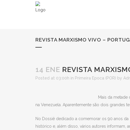
REVISTA MARXISMO VIVO – PORTUG
14 ENE
REVISTA MARXISMO
Posted at 03:00h
in
Primeira Epoca (POR)
by
Ad
Mais da metade d
na Venezuela. Aparentemente são dois grandes te
No Dossiê dedicado a comemorar os 90 anos da Re
histórico e, além disso, vários autores informam,