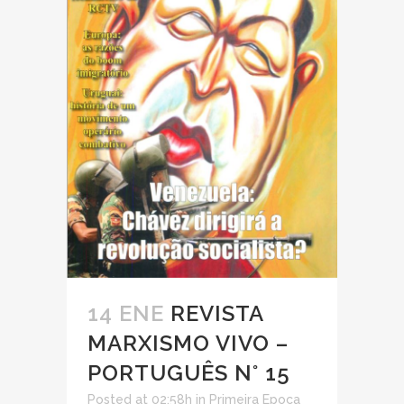
14 ENE
REVISTA
MARXISMO VIVO –
PORTUGUÊS N° 15
Posted at 02:58h
in
Primeira Epoca