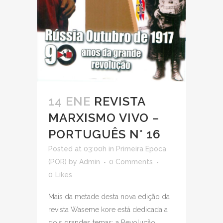
14 ENE
REVISTA
MARXISMO VIVO –
PORTUGUÊS N° 16
Posted at 03:00h
in
Primeira Epoca
(POR)
by
Admin
0 Comments
0
Likes
Mais da metade desta nova edição da
revista Waseme kore está dedicada a
dois grandes temas: a Revolução