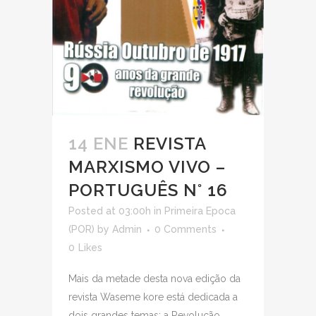
14 ENE
REVISTA
MARXISMO VIVO –
PORTUGUÊS N° 16
Posted at 03:00h
in
Primeira Epoca
(POR)
by
Admin
0 Comments
0
Likes
Mais da metade desta nova edição da
revista Waseme kore está dedicada a
dois grandes temas: a Revolução