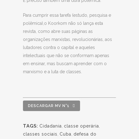
É preciso também uma dura polêmica.
Para cumprir essa tarefa (estudo, pesquisa e
polêmica),o Koorkom não só lança esta
revista, como abre suas páginas as
organizações marxistas, revolucionárias, aos
lutadores contra o capital e aqueles
intelectuais que não se conformam apenas
em ensinar, mas buscam aprender com o
marxismo e a luta de classes.
DESCARGAR MV N°1
TAGS:
Cidadania
,
classe operária
,
classes sociais
,
Cuba
,
defesa do