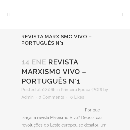
REVISTA MARXISMO VIVO –
PORTUGUÊS N°1
14 ENE
REVISTA
MARXISMO VIVO –
PORTUGUÊS N°1
Posted at 02:06h
in
Primeira Epoca (POR)
by
Admin
0 Comments
0
Likes
Por que
lançar a revista Marxismo Vivo? Depois das
revoluções do Leste europeu se desatou um