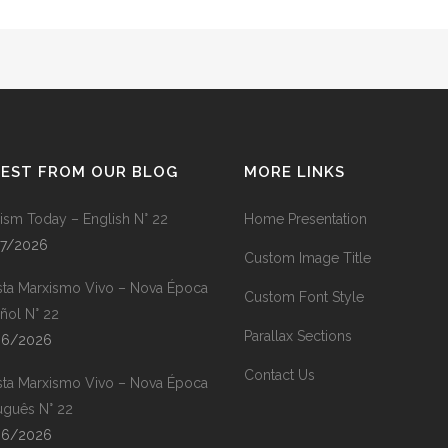
TEST FROM OUR BLOG
MORE LINKS
ism Today – English N° 22
Home Presentation
07/2026
Custom Image Title
sta Marxismo Vivo – Nova Época
Custom Font Style
ñol N° 22
Parallax Sections
06/2026
Contact Us
sta Marxismo Vivo – Nova Época
uguês N° 22
06/2026