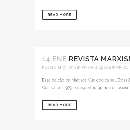
READ MORE
14 ENE
REVISTA MARXIS
Posted at 03:09h
in
Primeira Epoca (POR)
by
Essa edição da Martises Vus dedica seu Dossiê
Central em 1979 e despertou grande entusias
READ MORE