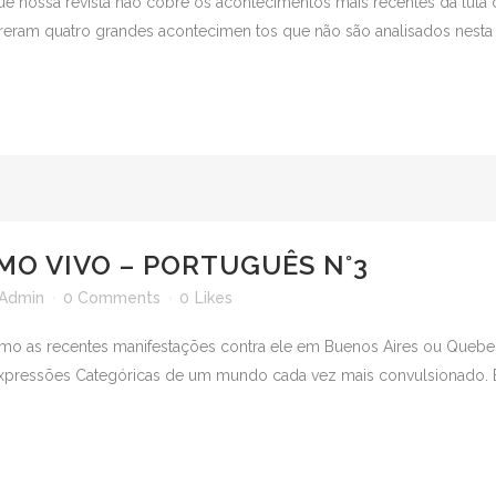
e nossa revista não cobre os acontecimentos mais recentes da luta d
rreram quatro grandes acontecimen tos que não são analisados nesta 
MO VIVO – PORTUGUÊS N°3
Admin
0 Comments
0
Likes
o as recentes manifestações contra ele em Buenos Aires ou Quebec,
o expressões Categóricas de um mundo cada vez mais convulsionado. E