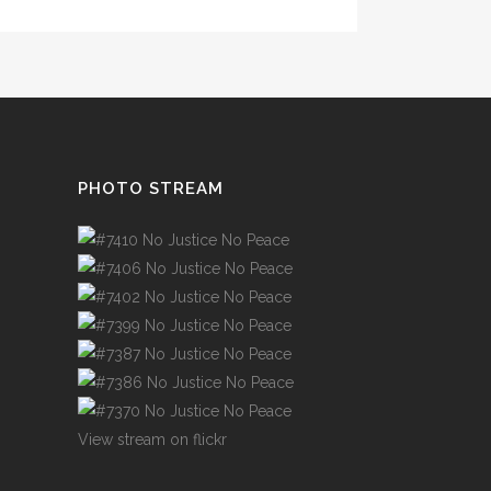
PHOTO STREAM
View stream on flickr