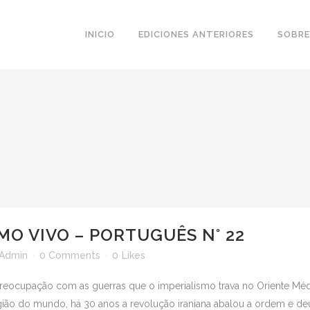
INICIO
EDICIONES ANTERIORES
SOBRE
MO VIVO – PORTUGUÊS N° 22
Admin
0 Comments
0
Likes
reocupação com as guerras que o imperialismo trava no Oriente Mé
gião do mundo, há 30 anos a revolução iraniana abalou a ordem e deu