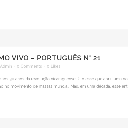
MO VIVO – PORTUGUÊS N° 21
Admin
0 Comments
0
Likes
 aos 30 anos da revolução nicaraguense, fato esse que abriu uma no
mo no movimento de massas mundial. Mas, em uma década, esse entu