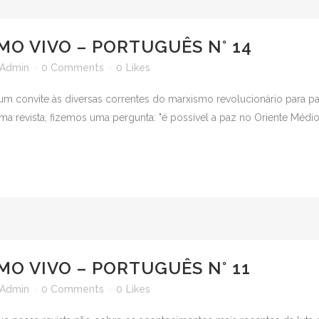
MO VIVO – PORTUGUÊS N° 14
Admin
0 Comments
0
Likes
um convite às diversas correntes do marxismo revolucionário para p
a revista, fizemos uma pergunta: "é possível a paz no Oriente Médio.
MO VIVO – PORTUGUÊS N° 11
Admin
0 Comments
0
Likes