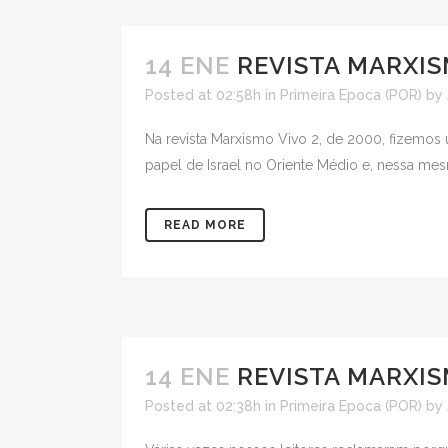
14 ENE
REVISTA MARXIS
Posted at 02:58h
in
Primeira Epoca (POR)
by
Na revista Marxismo Vivo 2, de 2000, fizemos 
papel de Israel no Oriente Médio e, nessa mesm
READ MORE
14 ENE
REVISTA MARXIS
Posted at 02:38h
in
Primeira Epoca (POR)
by