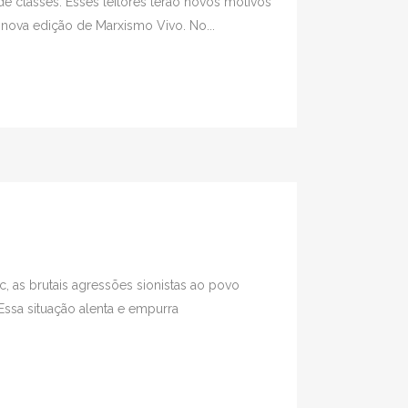
e classes. Esses leitores terão novos motivos
nova edição de Marxismo Vivo. No...
 as brutais agressões sionistas ao povo
ssa situação alenta e empurra