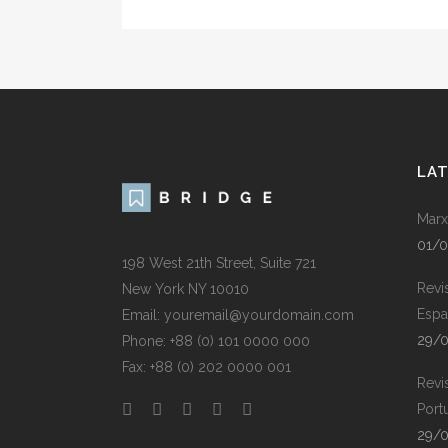
LA
Marx
01/
198 West 21th Street, Suite 721
Revi
New York NY 10010
Espa
Email: youremail@yourdomain.com
29/
Phone: +88 (0) 101 0000 000
Fax: +88 (0) 202 0000 001
Revi
Port
29/