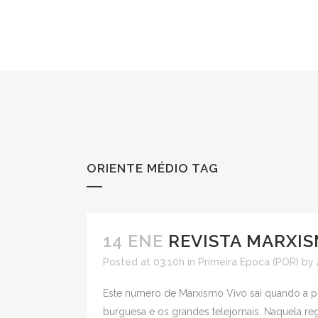
ORIENTE MÉDIO TAG
14 ENE
REVISTA MARXIS
Posted at 03:10h
in
Primeira Epoca (POR)
by
Este número de Marxismo Vivo sai quando a p
burguesa e os grandes telejornais. Naquela re