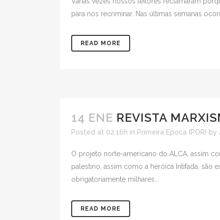
Várias vezes nossos leitores reclamaram porqu
para nos recriminar. Nas últimas semanas oco
READ MORE
14 ENE
REVISTA MARXIS
Posted at 02:16h
in
Primeira Epoca (POR)
by
O projeto norte-americano do ALCA, assim com
palestino, assim como a heróica Intifada, sã
obrigatoriamente milhares...
READ MORE