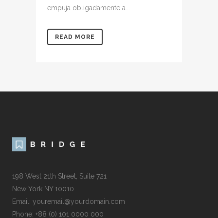
empuja obligadamente a...
READ MORE
198 West 21th Street, Suite 721
New York NY 10010
Email: youremail@yourdomain.com
Phone: +88 (0) 101 0000 000