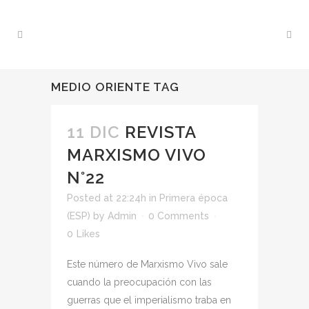
MEDIO ORIENTE TAG
11 DIC
REVISTA
MARXISMO VIVO
N°22
Posted at 22:24h
in
Primera época
(ESP)
by
Admin
0 Comments
0
Likes
Este número de Marxismo Vivo sale
cuando la preocupación con las
guerras que el imperialismo traba en