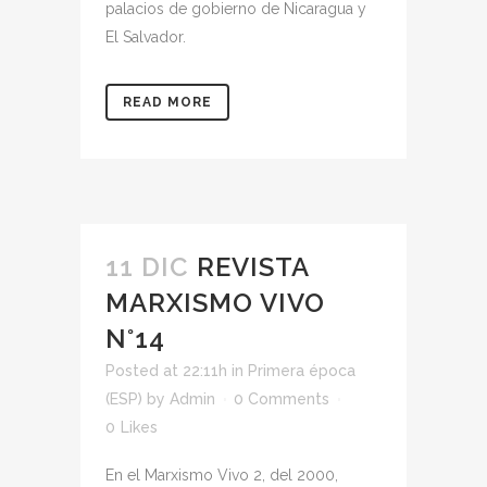
palacios de gobierno de Nicaragua y
El Salvador.
READ MORE
11 DIC
REVISTA
MARXISMO VIVO
N°14
Posted at 22:11h
in
Primera época
(ESP)
by
Admin
0 Comments
0
Likes
En el Marxismo Vivo 2, del 2000,