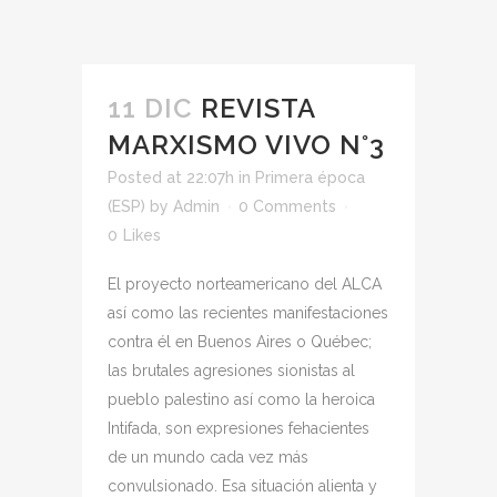
11 DIC
REVISTA
MARXISMO VIVO N°3
Posted at 22:07h
in
Primera época
(ESP)
by
Admin
0 Comments
0
Likes
El proyecto norteamericano del ALCA
así como las recientes manifestaciones
contra él en Buenos Aires o Québec;
las brutales agresiones sionistas al
pueblo palestino así como la heroica
Intifada, son expresiones fehacientes
de un mundo cada vez más
convulsionado. Esa situación alienta y