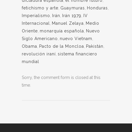
dictadura española
,
el hombre futuro
,
fetichismo y arte
,
Guaymuras
,
Honduras
,
Imperialismo
,
Irán
,
Irán 1979
,
IV
Internacional
,
Manuel Zelaya
,
Medio
Oriente
,
monarquía española
,
Nuevo
Siglo Americano
,
nuevo Vietnam
,
Obama
,
Pacto de la Moncloa
,
Pakistán
,
revolución iraní
,
sistema financiero
mundial
Sorry, the comment form is closed at this
time.