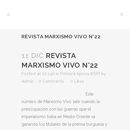
REVISTA MARXISMO VIVO N°22
11 DIC
REVISTA
MARXISMO VIVO N°22
Posted at 22:24h
in
Primera época (ESP)
by
Admin
0 Comments
0
Likes
Este
número de Marxismo Vivo sale cuando la
preocupación con las guerras que el
imperialismo traba en Medio Oriente va
ganando los titulares de la prensa burguesa y