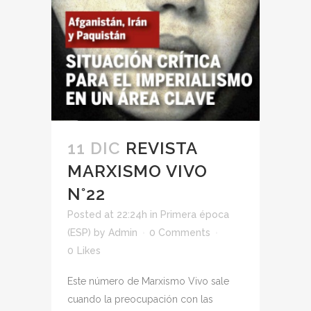
11 DIC
REVISTA
MARXISMO VIVO
N°22
Posted at 22:24h
in
Primera época
(ESP)
by
Admin
0 Comments
0
Likes
Este número de Marxismo Vivo sale
cuando la preocupación con las