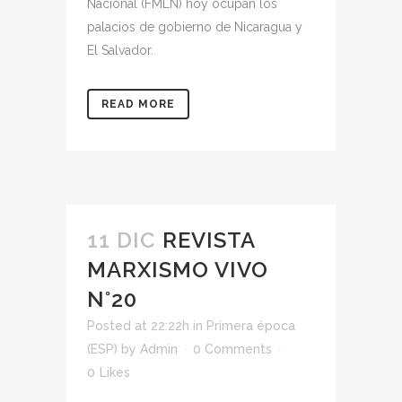
Nacional (FMLN) hoy ocupan los
palacios de gobierno de Nicaragua y
El Salvador.
READ MORE
11 DIC
REVISTA
MARXISMO VIVO
N°20
Posted at 22:22h
in
Primera época
(ESP)
by
Admin
0 Comments
0
Likes