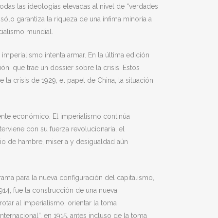
odas las ideologías elevadas al nivel de “verdades
ólo garantiza la riqueza de una ínfima minoría a
cialismo mundial.
l imperialismo intenta armar. En la última edición
n, que trae un dossier sobre la crisis. Estos
de la crisis de 1929, el papel de China, la situación
mente económico. El imperialismo continúa
terviene con su fuerza revolucionaria, el
rio de hambre, miseria y desigualdad aún
rama para la nueva configuración del capitalismo,
1914, fue la construcción de una nueva
rotar al imperialismo, orientar la toma
nternacional”, en 1915, antes incluso de la toma