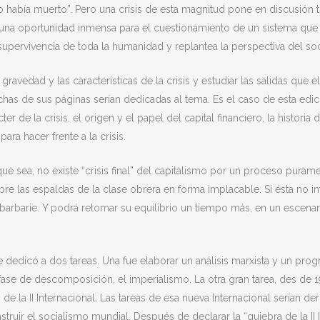
o había muerto”. Pero una crisis de esta magnitud pone en discusión t
e una oportunidad inmensa para el cuestionamiento de un sistema que s
upervivencia de toda la humanidad y replantea la perspectiva del so
gravedad y las características de la crisis y estudiar las salidas que e
has de sus páginas serían dedicadas al tema. Es el caso de esta edició
er de la crisis, el origen y el papel del capital financiero, la historia 
ara hacer frente a la crisis.
ue sea, no existe “crisis final” del capitalismo por un proceso pura
obre
las espaldas de la clase obrera en forma implacable. Si ésta no in
barbarie. Y podrá retomar su equilibrio un tiempo más, en un escena
 dedicó a dos tareas. Una fue elaborar un análisis marxista y un prog
fase de descomposición, el imperialismo. La otra gran tarea, des de 
 de la II Internacional. Las tareas de esa nueva Internacional serían der
truir el socialismo mundial. Después de declarar la “quiebra de la II I