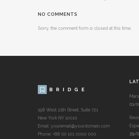
NO COMMENTS
Sorry, the comment form is closed at this time.
LA
Marx
01/
198 West 21th Street, Suite 721
Revi
New York NY 10010
Espa
Email: youremail@yourdomain.com
29/
Phone: +88 (0) 101 0000 000