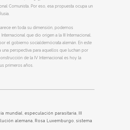
acional Comunista. Por eso, esa propuesta ocupa un
Rusia.
 aparece en toda su dimensión, podemos
nternacional que dio origen a la III Internacional.
por el gobierno socialdemócrata alemán. En este
a una perspectiva para aquellos que luchan por
construcción de la IV Internacional es hoy la
sus primeros años.
ía mundial
,
especulación parasitaria
,
III
olución alemana
,
Rosa Luxemburgo
,
sistema