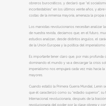
obreros burocráticos, y declaró que “el socialism
incontestables” en los últimos veinte años, y abr
costas de la inmensa mayoría, amenaza la propia s
Los marxistas revolucionarios necesitan analizar la 
de nuestra revista, decíamos que, en el futuro, muc
estudios analizan, desde distintos ángulos, el caráct
de la Unión Europea y la política del imperialismo p
Es importante tener claro que, por más profunda q
dominando el mundo y va a descargar la crisis s
imperialismo nos empujará cada vez más hacia la 
mayores.
Cuando estalló la Primera Guerra Mundial, Lenin se
que él caracterizó como su “estadio superior”, su 
Internacional revolucionaria, después de la traición
revolucionaria del poder por la clase obrera y cons