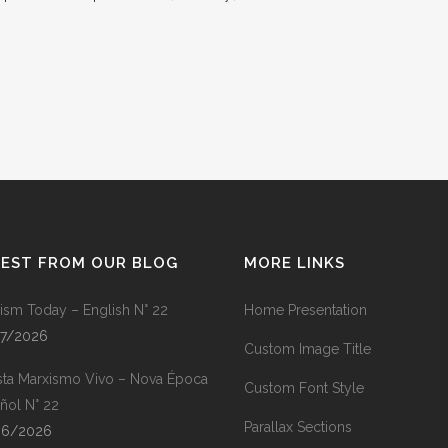
TEST FROM OUR BLOG
MORE LINKS
ism Today – English N° 22
Home Presentation
07/2026
Custom Image Title
sta Marxismo Vivo – Nova Época
Custom Font Style
ñol N° 22
Parallax Sections
06/2026