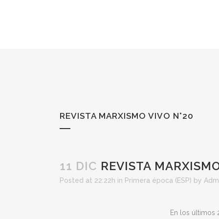
REVISTA MARXISMO VIVO N°20
11 DIC
REVISTA MARXISMO
Posted at 22:22h
in
Primera época (ESP)
by
Adm
En los últimos 