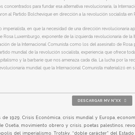
s concentrados para fundar esa alternativa revolucionaria, la Intern
aron al Partido Bolchevique en dirección a la revolución socialista en 
o imperialista, en que la necesidad de una dirección revolucionaria
de Rosa Luxemburgo, exponente de la izquierda revolucionaria de la II I
ación de la Internacional Comunista como los del asesinato de Rosa 
tido mundial de la revolución socialista, experiencia que ofrece tod
l capitalismo y la barbarie que nos amenaza cada día. La lucha por la re
revolucionaria mundial que la Internacional Comunista materializó en 
DESCARGAR MV N°XX
is de 1929
,
Crisis Económica
,
crisis mundial y Europa
,
econom
e Osetia
,
movimiento obrero y crisis
,
poetas palestinos
,
rev
polis del imperialismo
,
Trotsky
,
“doble carácter” del Estado