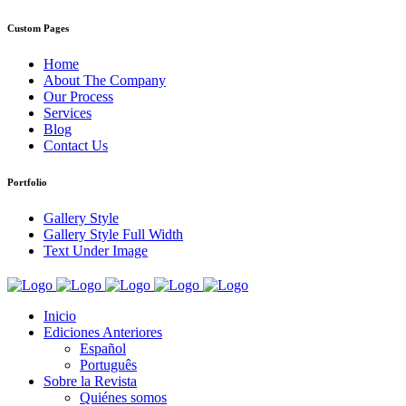
Custom Pages
Home
About The Company
Our Process
Services
Blog
Contact Us
Portfolio
Gallery Style
Gallery Style Full Width
Text Under Image
Inicio
Ediciones Anteriores
Español
Português
Sobre la Revista
Quiénes somos