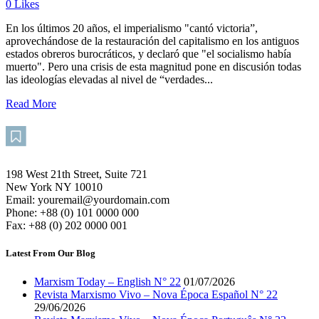
0
Likes
En los últimos 20 años, el imperialismo "cantó victoria”,
aprovechándose de la restauración del capitalismo en los antiguos
estados obreros burocráticos, y declaró que "el socialismo había
muerto". Pero una crisis de esta magnitud pone en discusión todas
las ideologías elevadas al nivel de “verdades...
Read More
198 West 21th Street, Suite 721
New York NY 10010
Email: youremail@yourdomain.com
Phone: +88 (0) 101 0000 000
Fax: +88 (0) 202 0000 001
Latest From Our Blog
Marxism Today – English N° 22
01/07/2026
Revista Marxismo Vivo – Nova Época Español N° 22
29/06/2026