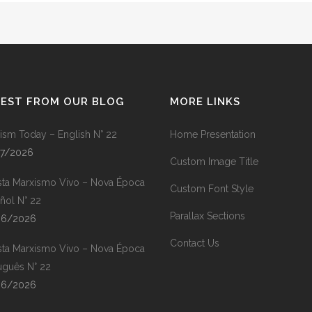
TEST FROM OUR BLOG
MORE LINKS
ism Today – English N° 22
Home Presentation
07/2026
Custom Image Title
sta Marxismo Vivo – Nova Época
Custom Font Style
ñol N° 22
Parallax Sections
06/2026
Contact Us
sta Marxismo Vivo – Nova Época
uguês N° 22
06/2026