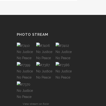
PHOTO STREAM
View stream on flickr