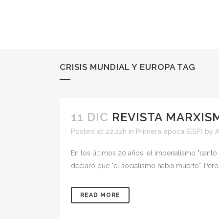
CRISIS MUNDIAL Y EUROPA TAG
11 DIC
REVISTA MARXISM
Posted at 22:22h
in
Primera época (ESP)
by
En los últimos 20 años, el imperialismo "cantó
declaró que "el socialismo había muerto". Pero
READ MORE