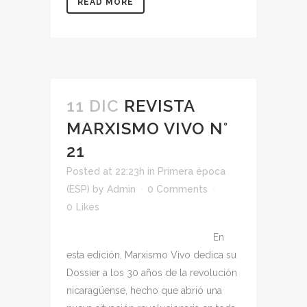
READ MORE
11 DIC
REVISTA
MARXISMO VIVO N°
21
Posted at 22:23h
in
Primera época
(ESP)
by
Admin
0 Comments
0
Likes
En
esta edición, Marxismo Vivo dedica su
Dossier a los 30 años de la revolución
nicaragüense, hecho que abrió una