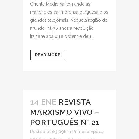
Oriente Médio vai tomando as
manchetes da imprensa burguesa e os
grandes telejornais. Naquela região do
mundo, há 30 anos a revolução
iraniana abalou a ordem e deu...
READ MORE
14 ENE
REVISTA
MARXISMO VIVO –
PORTUGUÊS N° 21
Posted at 03:09h
in
Primeira Epoca