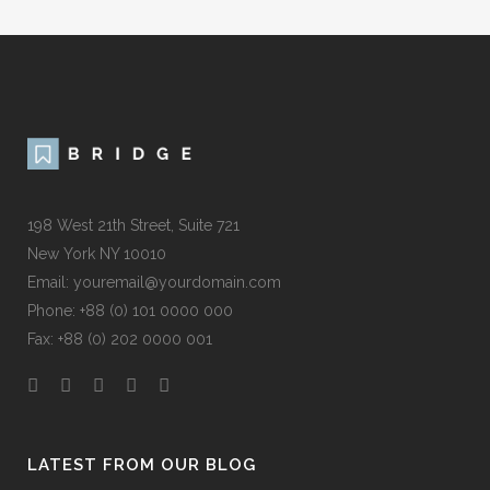
198 West 21th Street, Suite 721
New York NY 10010
Email: youremail@yourdomain.com
Phone: +88 (0) 101 0000 000
Fax: +88 (0) 202 0000 001
LATEST FROM OUR BLOG