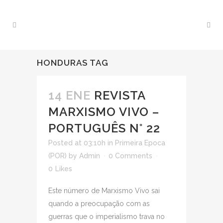
HONDURAS TAG
14 ENE
REVISTA
MARXISMO VIVO –
PORTUGUÊS N° 22
Posted at 03:10h
in
Primeira Epoca
(POR)
by
Admin
0 Comments
0
Likes
Este número de Marxismo Vivo sai
quando a preocupação com as
guerras que o imperialismo trava no