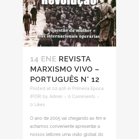
14 ENE
REVISTA
MARXISMO VIVO –
PORTUGUÊS N° 12
Posted at 02:40h
in
Primeira Epoca
(POR)
by
Admin
0 Comments
0
Likes
O ano de 2005 vai chegando ao fim e
achamos conveniente apresentar a
nossos leitores uma visão global do