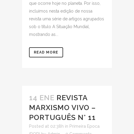
que ocorre hoje no planeta. Por isso,
incluímos nesta edição de nossa
revista uma série de artigos agrupados
sob o título A Situação Mundial,
mostrando as...
READ MORE
14 ENE
REVISTA
MARXISMO VIVO –
PORTUGUÊS N° 11
Posted at 02:38h
in
Primeira Epoca