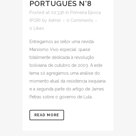
PORTUGUÊS N°8
Posted at 02:33h
in
Primeira Epoca
(POR)
by
Admin
0 Comments
0
Likes
Entregamos ao leitor uma revista
Marxismo Vivo especial: quase
totalmente dedicada à revolução
boliviana de outubro de 2003. A este
tema só agregamos uma análise do
momento atual da resistència iraquiana
e a segunda parte do artigo de James
Petras sobre o governo de Lula...
READ MORE