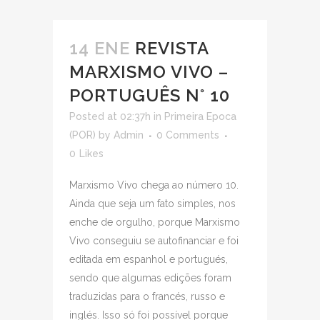
14 ENE
REVISTA
MARXISMO VIVO –
PORTUGUÊS N° 10
Posted at 02:37h
in
Primeira Epoca
(POR)
by
Admin
0 Comments
0
Likes
Marxismo Vivo chega ao número 10.
Ainda que seja um fato simples, nos
enche de orgulho, porque Marxismo
Vivo conseguiu se autofinanciar e foi
editada em espanhol e portugués,
sendo que algumas edições foram
traduzidas para o francés, russo e
inglés. Isso só foi possível porque