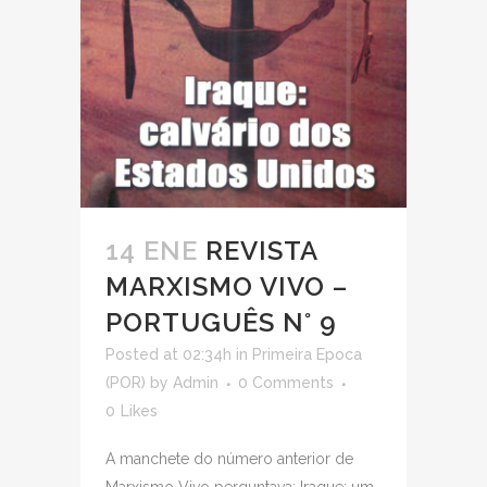
14 ENE
REVISTA
MARXISMO VIVO –
PORTUGUÊS N° 9
Posted at 02:34h
in
Primeira Epoca
(POR)
by
Admin
0 Comments
0
Likes
A manchete do número anterior de
Marxismo Vivo perguntava: Iraque: um