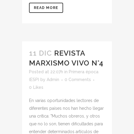
READ MORE
11 DIC
REVISTA
MARXISMO VIVO N°4
Posted at 22:07h
in
Primera época
(ESP)
by
Admin
0 Comments
0
Likes
En varias oportunidades lectores de
diferentes países nos han hecho llegar
una crítica: "Muchos obreros, y otros
que no lo son, tienen dificultades para
entender determinados artículos de