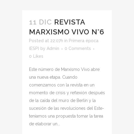
11 DIC
REVISTA
MARXISMO VIVO N°6
Posted at 22:07h
in
Primera época
(ESP)
by
Admin
0 Comments
0
Likes
Este número de Marxismo Vivo abre
una nueva etapa. Cuando
comenzamos con la revista en un
momento de crisis y reflexión después
de la caída del muro de Berlín y la
sucesión de las revoluciones del Este-
teníamos una propuesta tomar la tarea
de elaborar un...