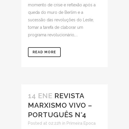
momento de crise e reflexão após a
queda do muro de Berlim e a
sucessão das revoluções do Leste,
tomar a tarefa de claborar um
programa revolucionário,...
READ MORE
14 ENE
REVISTA
MARXISMO VIVO –
PORTUGUÊS N°4
Posted at 02:22h
in
Primeira Epoca