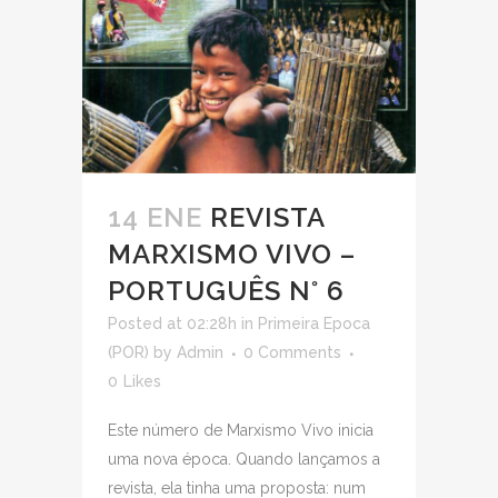
14 ENE
REVISTA
MARXISMO VIVO –
PORTUGUÊS N° 6
Posted at 02:28h
in
Primeira Epoca
(POR)
by
Admin
0 Comments
0
Likes
Este número de Marxismo Vivo inicia
uma nova época. Quando lançamos a
revista, ela tinha uma proposta: num