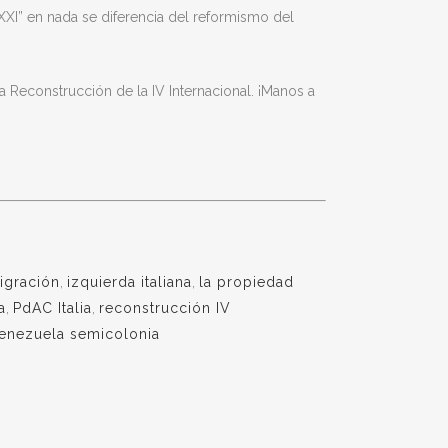
 XXI” en nada se diferencia del reformismo del
a Reconstrucción de la IV Internacional. ¡Manos a
igración
,
izquierda italiana
,
la propiedad
a
,
PdAC Italia
,
reconstrucción IV
enezuela semicolonia