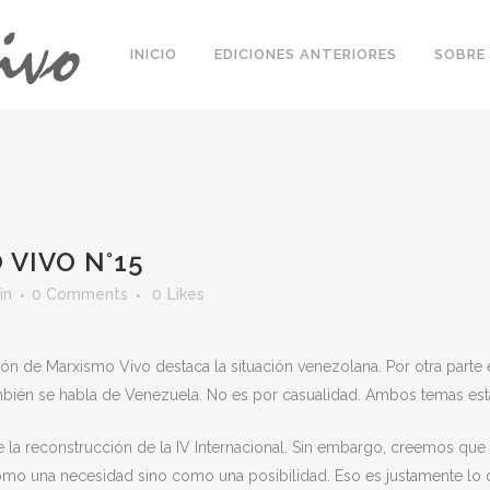
INICIO
EDICIONES ANTERIORES
SOBRE 
 VIVO N°15
in
0 Comments
0
Likes
ión de Marxismo Vivo destaca la situación venezolana. Por otra part
mbién se habla de Venezuela. No es por casualidad. Ambos temas est
re la reconstrucción de la IV Internacional. Sin embargo, creemos qu
como una necesidad sino como una posibilidad. Eso es justamente lo qu