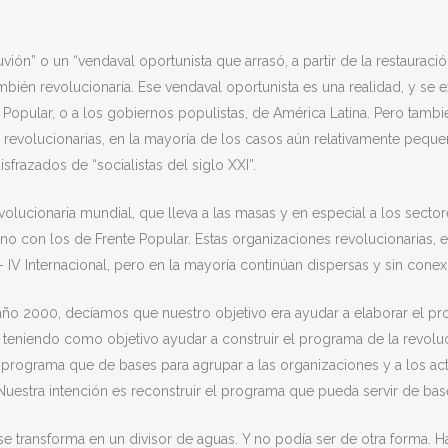
ón” o un “vendaval oportunista que arrasó, a partir de la restauració
ambién revolucionaria. Ese vendaval oportunista es una realidad, y se
Popular, o a los gobiernos populistas, de América Latina. Pero tambi
revolucionarias, en la mayoría de los casos aún relativamente pequeñ
sfrazados de “socialistas del siglo XXI”.
volucionaria mundial, que lleva a las masas y en especial a los secto
no con los de Frente Popular. Estas organizaciones revolucionarias, 
 – IV Internacional, pero en la mayoría continúan dispersas y sin conexi
año 2000, decíamos que nuestro objetivo era ayudar a elaborar el p
teniendo como objetivo ayudar a construir el programa de la revolu
l programa que de bases para agrupar a las organizaciones y a los acti
 Nuestra intención es reconstruir el programa que pueda servir de base 
se transforma en un divisor de aguas. Y no podía ser de otra forma. Ha