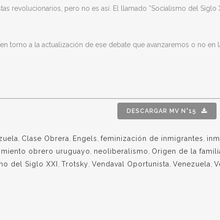
tas revolucionarios, pero no es así. El llamado “Socialismo del Siglo
s en torno a la actualización de ese debate que avanzaremos o no en l
DESCARGAR MV N°15
zuela
,
Clase Obrera
,
Engels
,
feminización de inmigrantes
,
inm
miento obrero uruguayo
,
neoliberalismo
,
Origen de la famili
mo del Siglo XXI
,
Trotsky
,
Vendaval Oportunista
,
Venezuela
,
V