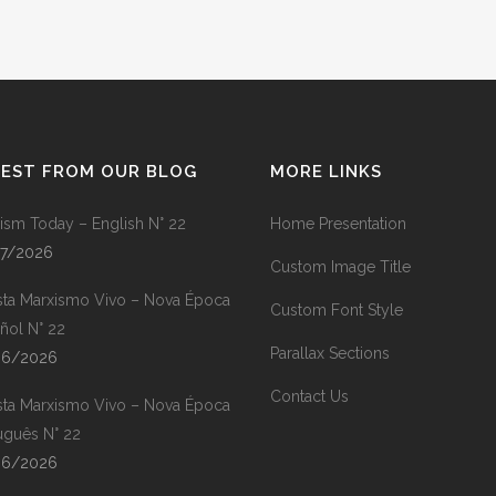
TEST FROM OUR BLOG
MORE LINKS
ism Today – English N° 22
Home Presentation
07/2026
Custom Image Title
sta Marxismo Vivo – Nova Época
Custom Font Style
ñol N° 22
Parallax Sections
06/2026
Contact Us
sta Marxismo Vivo – Nova Época
uguês N° 22
06/2026