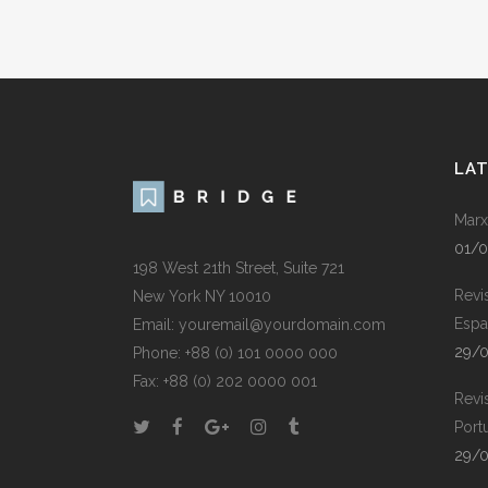
LA
Marx
01/
198 West 21th Street, Suite 721
Revi
New York NY 10010
Espa
Email: youremail@yourdomain.com
29/
Phone: +88 (0) 101 0000 000
Fax: +88 (0) 202 0000 001
Revi
Port
29/