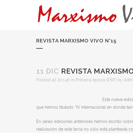
REVISTA MARXISMO VIVO N°15
11 DIC
REVISTA MARXISMO
Posted at 22:14h
in
Primera época (ESP)
by
Adm
Esta nueva edic
que hemos titulado “IV Internacional en donde ta
En varias ediciones anteriores hemos escrito sob
realización de esta tarca no sólo está planteada 