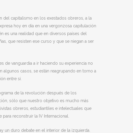
n del capitalismo en los exestados obreros, a la
 expresa hoy en día en una vergonzosa capitulación
én es una realidad que en diversos países del
as, que resisten ese curso y que se niegan a ser
res de vanguardia a ir haciendo su experiencia no
en algunos casos, se están reagrupando en torno a
ón entre sí.
rograma de la revolución después de los
ción, sólo que nuestro objetivo es mucho más
vistas obreros, estudiantiles e intelectuales que
para reconstruir la IV Internacional.
y un duro debate en el interior de la izquierda.