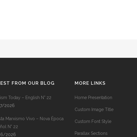
TEST FROM OUR BLOG
MORE LINKS
ism Today – English N° 22
Home Presentation
07/2026
Custom Image Title
sta Marxismo Vivo – Nova Época
Custom Font Style
ñol N° 22
Parallax Sections
06/2026