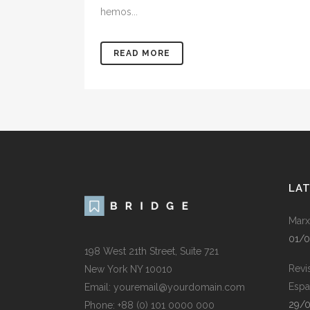
hemos...
READ MORE
LA
Marx
01/
198 West 21th Street, Suite 721
Revi
New York NY 10010
Espa
Email: youremail@yourdomain.com
29/
Phone: +88 (0) 101 0000 000