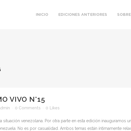
INICIO
EDICIONES ANTERIORES
SOBRE
G
O VIVO N°15
Admin
0 Comments
0
Likes
a situación venezolana. Por otra parte en esta edición inauguramos u
nezuela. No es por casualidad. Ambos temas están íntimamente relaci