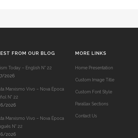
TEST FROM OUR BLOG
MORE LINKS
ism Today – English N° 22
Home Presentation
07/2026
Custom Image Title
sta Marxismo Vivo – Nova Época
Custom Font Style
ñol N° 22
Parallax Sections
06/2026
Contact Us
sta Marxismo Vivo – Nova Época
uguês N° 22
06/2026