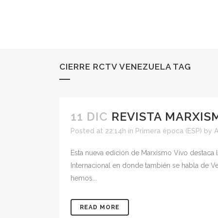
CIERRE RCTV VENEZUELA TAG
11 DIC
REVISTA MARXISM
Posted at 22:14h
in
Primera época (ESP)
by
Esta nueva edición de Marxismo Vivo destaca l
Internacional en donde también se habla de Ve
hemos...
READ MORE