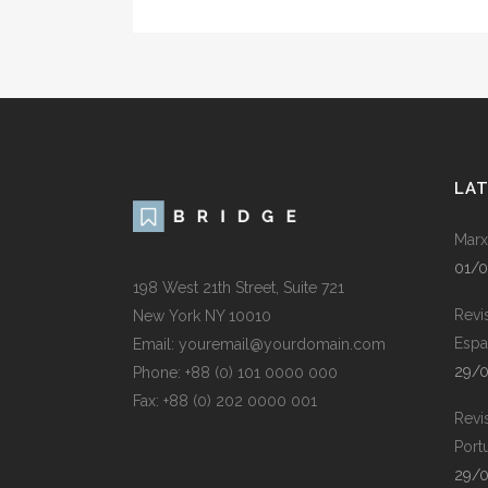
LA
Marx
01/
198 West 21th Street, Suite 721
Revi
New York NY 10010
Espa
Email: youremail@yourdomain.com
29/
Phone: +88 (0) 101 0000 000
Fax: +88 (0) 202 0000 001
Revi
Port
29/