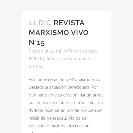
11 DIC
REVISTA
MARXISMO VIVO
N°15
Posted at 22:14h
in
Primera época
(ESP)
by
Admin
0 Comments
0
Likes
Esta nueva edición de Marxismo Vivo
destaca la situación venezolana. Por
otra parte en esta edición inauguramos
una nueva sección que hemos titulado
"IV Internacional en donde también se
habla de Venezuela. No es por
casualidad. Ambos temas están