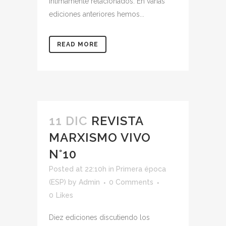
íntimamente relacionados. En varias
ediciones anteriores hemos...
READ MORE
11 DIC
REVISTA
MARXISMO VIVO
N°10
Posted at 22:10h
in
Primera época
(ESP)
by
Admin
0 Comments
0
Likes
Diez ediciones discutiendo los