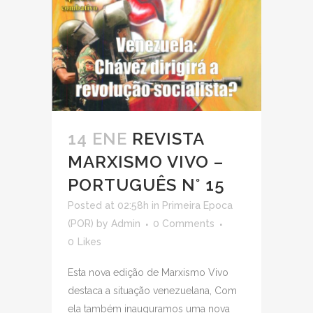
14 ENE
REVISTA
MARXISMO VIVO –
PORTUGUÊS N° 15
Posted at 02:58h
in
Primeira Epoca
(POR)
by
Admin
0 Comments
0
Likes
Esta nova edição de Marxismo Vivo
destaca a situação venezuelana, Com
ela também inauguramos uma nova