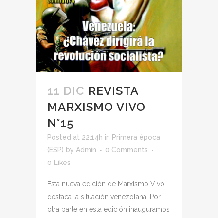
11 DIC
REVISTA
MARXISMO VIVO
N°15
Posted at 22:14h
in
Primera época
(ESP)
by
Admin
0 Comments
0
Likes
Esta nueva edición de Marxismo Vivo
destaca la situación venezolana. Por
otra parte en esta edición inauguramos