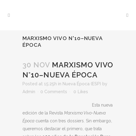
MARXISMO VIVO N°10–NUEVA
ÉPOCA
30 NOV
MARXISMO VIVO
N°10–NUEVA ÉPOCA
Posted at 15:25h
in
Nueva Época (ESP)
by
Admin
0 Comments
0
Likes
Esta nueva
edición de la Revista
Marxismo Vivo-Nueva
Época
cuenta con tres dossiers. Sin embargo,
queremos destacar el primero, que trata