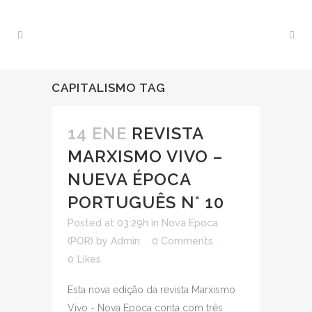
CAPITALISMO TAG
14 ENE
REVISTA
MARXISMO VIVO –
NUEVA ÉPOCA
PORTUGUÊS N° 10
Posted at 03:29h
in
Nova Epoca
(POR)
by
Admin
0 Comments
0
Likes
Esta nova edição da revista Marxismo
Vivo - Nova Epoca conta com três