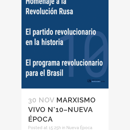
30 NOV
MARXISMO
VIVO N°10–NUEVA
ÉPOCA
Posted at 15:25h
in
Nueva Época