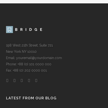
198 West 21th Street, Suite 721
New York NY 10010
Email: youremail@yourdomain.com
Phone: +88 (0) 101 0000 000
Fax: +88 (0) 202 0000 001
LATEST FROM OUR BLOG