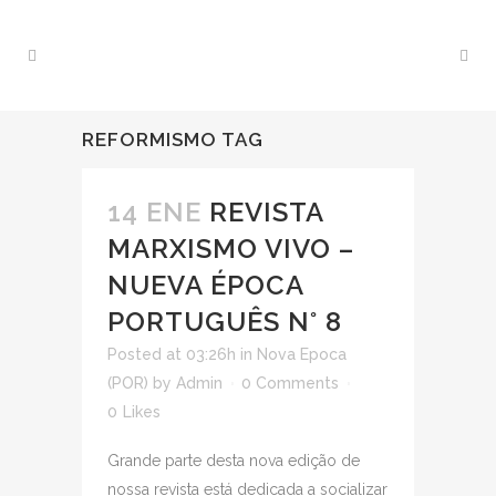
REFORMISMO TAG
14 ENE
REVISTA
MARXISMO VIVO –
NUEVA ÉPOCA
PORTUGUÊS N° 8
Posted at 03:26h
in
Nova Epoca
(POR)
by
Admin
0 Comments
0
Likes
Grande parte desta nova edição de
nossa revista está dedicada a socializar