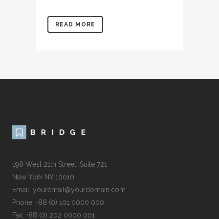
READ MORE
198 West 21th Street, Suite 721
New York NY 10010
Email: youremail@yourdomain.com
Phone: +88 (0) 101 0000 000
Fax: +88 (0) 202 0000 001