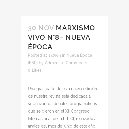
30 NOV
MARXISMO
VIVO N°8– NUEVA
ÉPOCA
Posted at 14:50h
in
Nueva Época
(ESP)
by
Admin
0 Comments
0
Likes
Una gran parte de esta nueva edición
de nuestra revista está dedicada a
socializar los debates programáticos
que se dieron en el XII Congreso
Internacional de la LIT-CI, realizado a
finales del mes de junio de este año.