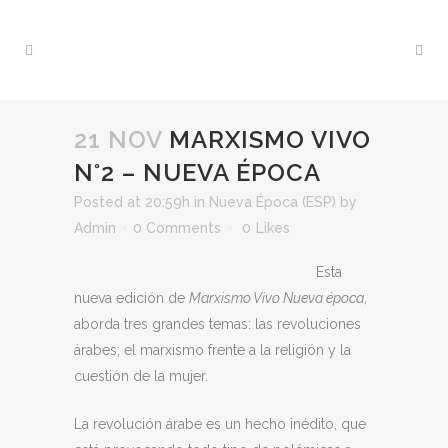
21 NOV
MARXISMO VIVO
N°2 – NUEVA ÉPOCA
Posted at 20:59h
in
Nueva Época (ESP)
by
Admin
0 Comments
0
Likes
Esta
nueva edición de
Marxismo Vivo Nueva época
,
aborda tres grandes temas: las revoluciones
árabes; el marxismo frente a la religión y la
cuestión de la mujer.
La revolución árabe es un hecho inédito, que