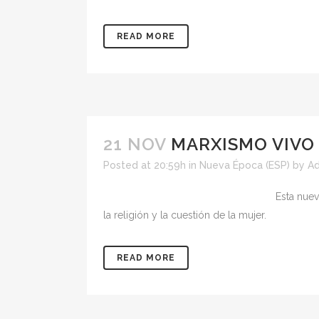
READ MORE
21 NOV
MARXISMO VIVO 
Posted at 20:59h
in
Nueva Época (ESP)
by
A
Esta nue
la religión y la cuestión de la mujer.
READ MORE