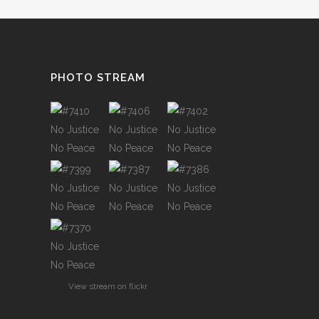
PHOTO STREAM
View stream on flickr