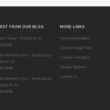
TEST FROM OUR BLOG
MORE LINKS
ism Today – English N° 22
Home Presentation
07/2026
Custom Image Title
sta Marxismo Vivo – Nova Época
Custom Font Style
ñol N° 22
Parallax Sections
06/2026
Contact Us
sta Marxismo Vivo – Nova Época
uguês N° 22
06/2026