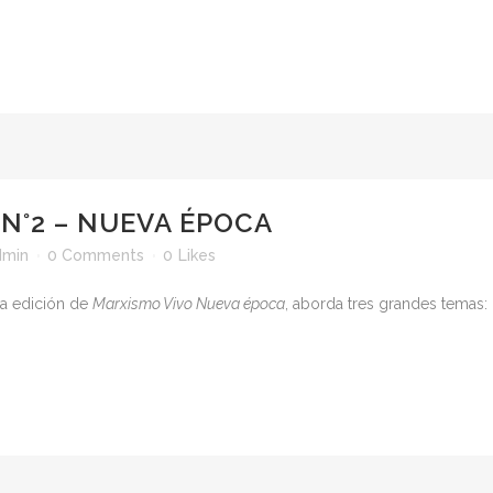
N°2 – NUEVA ÉPOCA
dmin
0 Comments
0
Likes
va edición de
Marxismo Vivo Nueva época
, aborda tres grandes temas: 