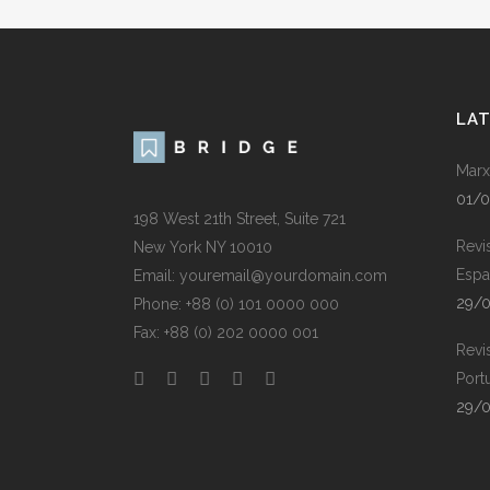
LA
Marx
01/
198 West 21th Street, Suite 721
Revi
New York NY 10010
Espa
Email: youremail@yourdomain.com
29/
Phone: +88 (0) 101 0000 000
Fax: +88 (0) 202 0000 001
Revi
Port
29/