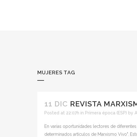
MUJERES TAG
11 DIC
REVISTA MARXISM
Posted at 22:07h
in
Primera época (ESP)
by
En varias oportunidades lectores de diferentes
determinados artículos de Marxismo Vivo". Est