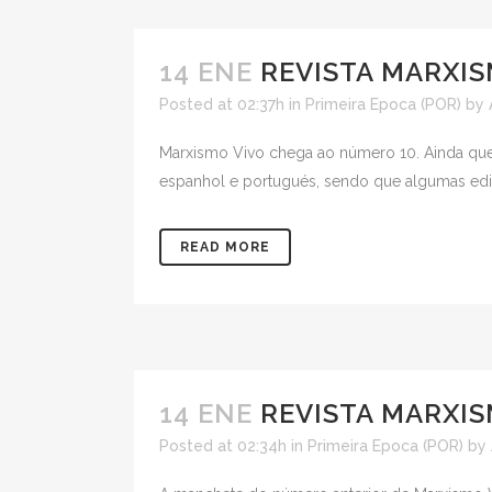
14 ENE
REVISTA MARXIS
Posted at 02:37h
in
Primeira Epoca (POR)
by
Marxismo Vivo chega ao número 10. Ainda que 
espanhol e portugués, sendo que algumas ediçõ
READ MORE
14 ENE
REVISTA MARXIS
Posted at 02:34h
in
Primeira Epoca (POR)
by