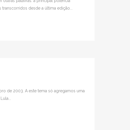
utras palavras: a principal potência
ranscorridos desde a última edição...
tubro de 2003. A este tema só agregamos uma
ula...