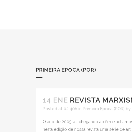
PRIMEIRA EPOCA (POR)
14 ENE
REVISTA MARXIS
Posted at 02:40h
in
Primeira Epoca (POR)
by
O ano de 2005 vai chegando ao fim e achamos c
nesta edição de nossa revista uma série de art