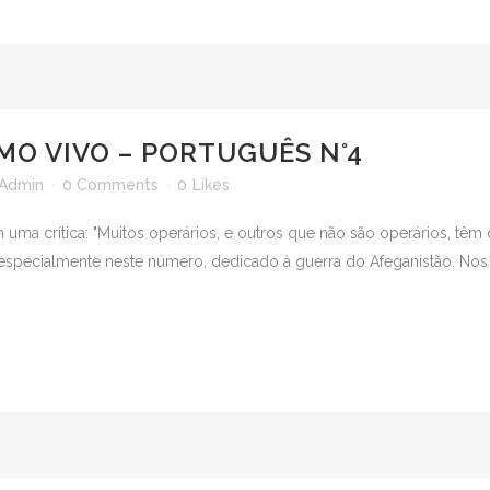
MO VIVO – PORTUGUÊS N°4
Admin
0 Comments
0
Likes
m uma crítica: "Muitos operários, e outros que não são operários, tê
, especialmente neste número, dedicado à guerra do Afeganistão. No