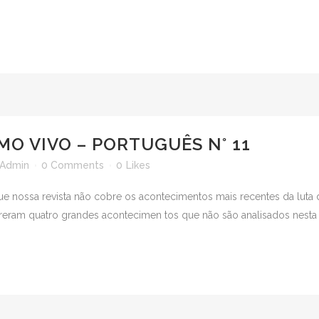
MO VIVO – PORTUGUÊS N° 11
Admin
0 Comments
0
Likes
e nossa revista não cobre os acontecimentos mais recentes da luta d
rreram quatro grandes acontecimen tos que não são analisados nesta 