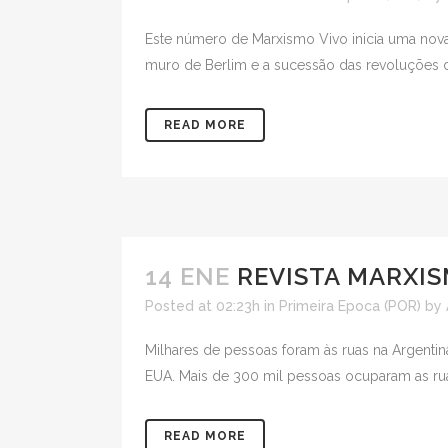
Este número de Marxismo Vivo inicia uma nova
muro de Berlim e a sucessão das revoluções do
READ MORE
14 ENE
REVISTA MARXIS
Posted at 02:23h
in
Primeira Epoca (POR)
by
Milhares de pessoas foram às ruas na Argenti
EUA. Mais de 300 mil pessoas ocuparam as ruas 
READ MORE