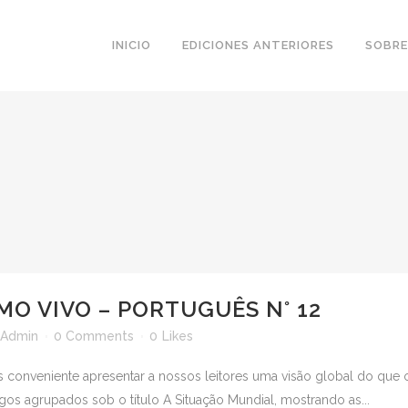
INICIO
EDICIONES ANTERIORES
SOBRE
MO VIVO – PORTUGUÊS N° 12
Admin
0 Comments
0
Likes
onveniente apresentar a nossos leitores uma visão global do que oc
igos agrupados sob o título A Situação Mundial, mostrando as...