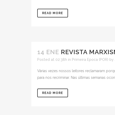
READ MORE
14 ENE
REVISTA MARXIS
Posted at 02:38h
in
Primeira Epoca (POR)
by
Várias vezes nossos leitores reclamaram porqu
para nos recriminar. Nas últimas semanas oco
READ MORE