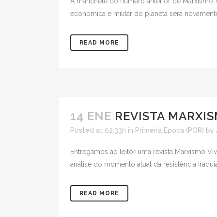
A manchete do número anterior de Marxismo Vi
econômica e militar do planeta será novament
READ MORE
14 ENE
REVISTA MARXIS
Posted at 02:33h
in
Primeira Epoca (POR)
by
Entregamos ao leitor uma revista Marxismo Vi
análise do momento atual da resistència iraqui
READ MORE