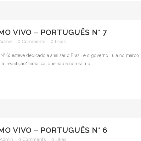
MO VIVO – PORTUGUÊS N° 7
Admin
0 Comments
0
Likes
 N° 6) esteve dedicado a analisar o Brasil e o governo Lula no marc
ta "repetição" temática, que não é normal no...
MO VIVO – PORTUGUÊS N° 6
Admin
0 Comments
0
Likes