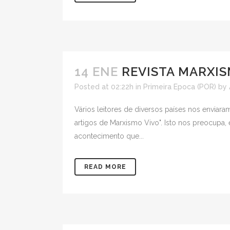
14 ENE
REVISTA MARXIS
Posted at 02:22h
in
Primeira Epoca (POR)
by
Vários leitores de diversos países nos enviara
artigos de Marxismo Vivo". Isto nos preocupa
acontecimento que...
READ MORE