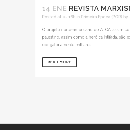
14 ENE
REVISTA MARXIS
Posted at 02:16h
in
Primeira Epoca (POR)
by
O projeto norte-americano do ALCA, assim com
palestino, assim como a heróica Intifada, sã
obrigatoriamente milhares...
READ MORE