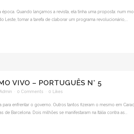
 época. Quando lançamos a revista, ela tinha uma proposta: num mo
 Leste, tomar a tarefa de claborar um programa revolucionário,...
MO VIVO – PORTUGUÊS N° 5
Admin
0 Comments
0
Likes
na para enfrentar o governo. Outros tantos fizeram o mesmo em Cara
de Barcelona. Dois milhões se manifestaram na Itália contra as...