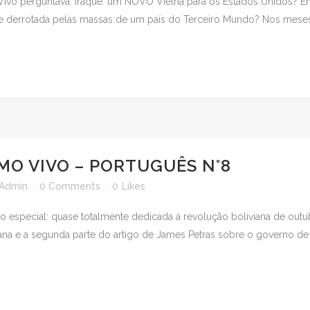
vo perguntava: Iraque: um NOVO Vietna para os Estados Unidos? Em o
e derrotada pelas massas de um país do Terceiro Mundo? Nos meses t
MO VIVO – PORTUGUÊS N°8
Admin
0 Comments
0
Likes
vo especial: quase totalmente dedicada à revolução boliviana de ou
ana e a segunda parte do artigo de James Petras sobre o governo de L