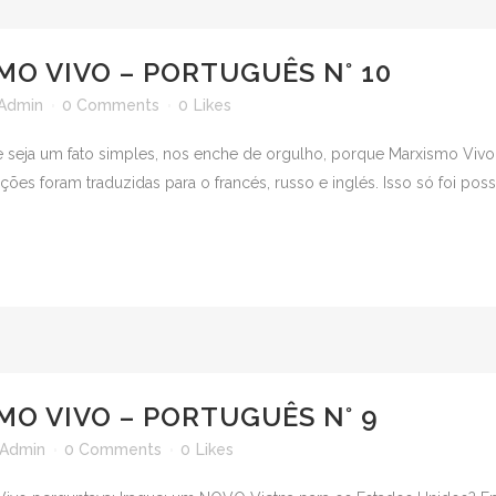
MO VIVO – PORTUGUÊS N° 10
Admin
0 Comments
0
Likes
seja um fato simples, nos enche de orgulho, porque Marxismo Vivo c
es foram traduzidas para o francés, russo e inglés. Isso só foi poss
MO VIVO – PORTUGUÊS N° 9
Admin
0 Comments
0
Likes