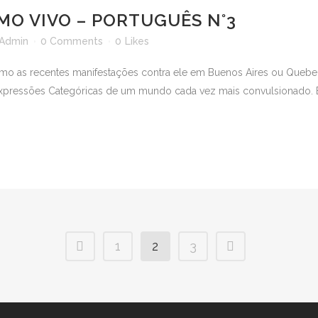
MO VIVO – PORTUGUÊS N°3
Admin
0 Comments
0
Likes
o as recentes manifestações contra ele em Buenos Aires ou Quebec,
o expressões Categóricas de um mundo cada vez mais convulsionado. E
1
2
3