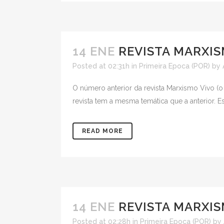
14 ENE
REVISTA MARXIS
Posted at 02:31h
in
Primeira Epoca (POR)
by
O número anterior da revista Marxismo Vivo (o
revista tem a mesma temática que a anterior. Es
READ MORE
14 ENE
REVISTA MARXIS
Posted at 02:28h
in
Primeira Epoca (POR)
by