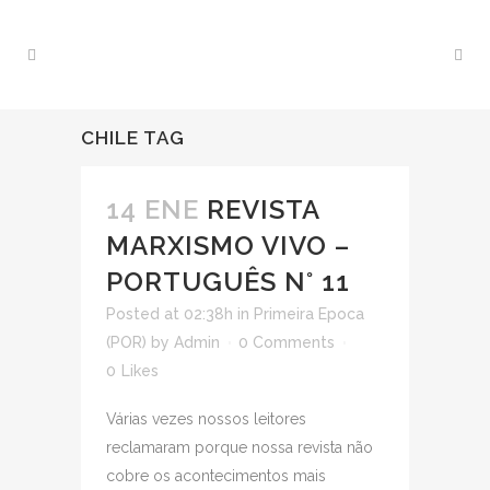
CHILE TAG
14 ENE
REVISTA
MARXISMO VIVO –
PORTUGUÊS N° 11
Posted at 02:38h
in
Primeira Epoca
(POR)
by
Admin
0 Comments
0
Likes
Várias vezes nossos leitores
reclamaram porque nossa revista não
cobre os acontecimentos mais