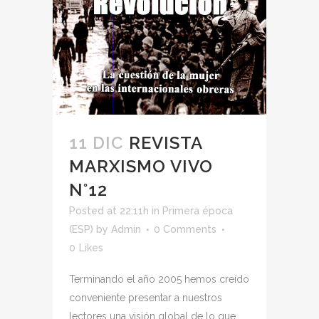
11 DIC
REVISTA
MARXISMO VIVO
N°12
Posted at 22:11h
in
Primera época
(ESP)
by
Admin
0 Comments
0
Likes
Terminando el año 2005 hemos creído
conveniente presentar a nuestros
lectores una visión global de lo que