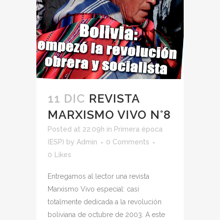
11 DIC
REVISTA
MARXISMO VIVO N°8
Posted at 22:09h
in
Primera época
(ESP)
by
Admin
0 Comments
0
Likes
Entregamos al lector una revista
Marxismo Vivo especial: casi
totalmente dedicada a la revolución
boliviana de octubre de 2003. A este