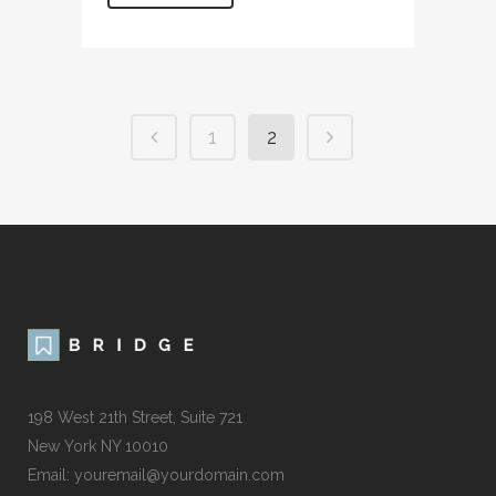
1
2
198 West 21th Street, Suite 721
New York NY 10010
Email: youremail@yourdomain.com