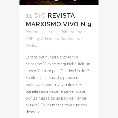
11 DIC
REVISTA
MARXISMO VIVO N°9
Posted at 22:10h
in
Primera época
(ESP)
by
Admin
0 Comments
0
Likes
La tapa del número anterior de
Marxismo Vivo se preguntaba: Irak: un
nuevo Vietnam para Estados Unidos?
En otras palabras: ¿La principal
potencia económica y militar del
planeta será nuevamente derrotada
por las masas de un país del Tercer
Mundo? En los meses transcurridos
desde la...