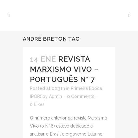
ANDRÉ BRETON TAG
14 ENE
REVISTA
MARXISMO VIVO –
PORTUGUÊS N° 7
Posted at 02:31h
in
Primeira Epoca
(POR)
by
Admin
0 Comments
0
Likes
O número anterior da revista Marxismo
Vivo (o N° 6) esteve dedicado a
analisar o Brasil e o governo Lula no