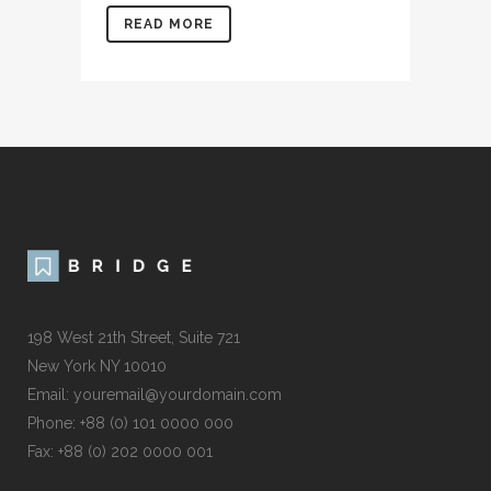
READ MORE
198 West 21th Street, Suite 721
New York NY 10010
Email: youremail@yourdomain.com
Phone: +88 (0) 101 0000 000
Fax: +88 (0) 202 0000 001