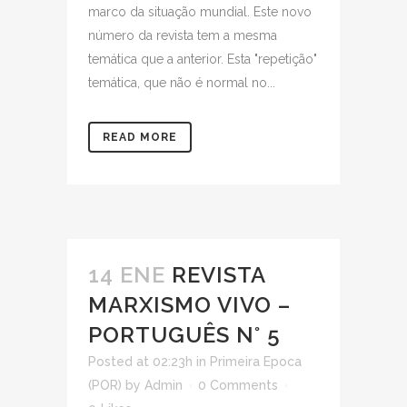
marco da situação mundial. Este novo
número da revista tem a mesma
temática que a anterior. Esta "repetição"
temática, que não é normal no...
READ MORE
14 ENE
REVISTA
MARXISMO VIVO –
PORTUGUÊS N° 5
Posted at 02:23h
in
Primeira Epoca
(POR)
by
Admin
0 Comments