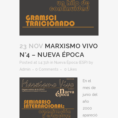
23 NOV
MARXISMO VIVO
N°4 – NUEVA ÉPOCA
Posted at 14:31h
in
Nueva Época (ESP)
by
Admin
0 Comments
0
Likes
En el
mes de
junio del
año
2000
apareció