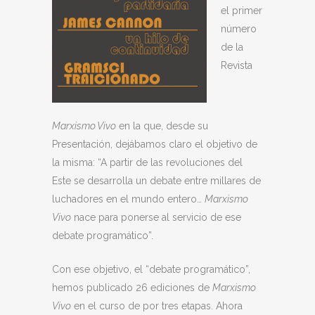
el primer
número
de la
Revista
Marxismo Vivo
en la que, desde su
Presentación, dejábamos claro el objetivo de
la misma: “A partir de las revoluciones del
Este se desarrolla un debate entre millares de
luchadores en el mundo entero…
Marxismo
Vivo
nace para ponerse al servicio de ese
debate programático”.
Con ese objetivo, el “debate programático”,
hemos publicado 26 ediciones de
Marxismo
Vivo
en el curso de por tres etapas. Ahora