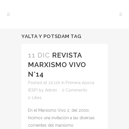
YALTA Y POTSDAM TAG
11 DIC
REVISTA
MARXISMO VIVO
N°14
Posted at 22:11h
in
Primera época
(ESP)
by
Admin
0 Comments
0
Likes
En el Marxismo Vivo 2, del 2000,
hicimos una invitación a las diversas
corrientes del marxismo