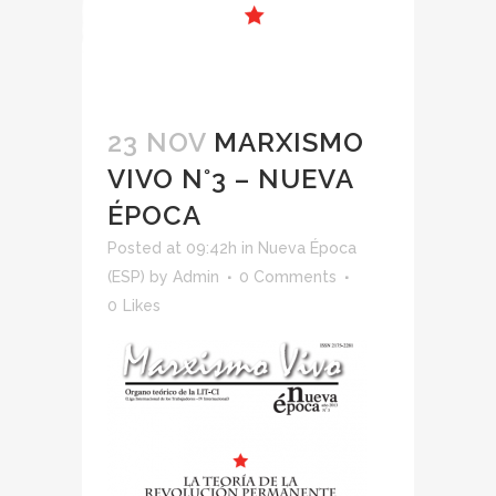
23 NOV
MARXISMO
VIVO N°3 – NUEVA
ÉPOCA
Posted at 09:42h
in
Nueva Época
(ESP)
by
Admin
0 Comments
0
Likes