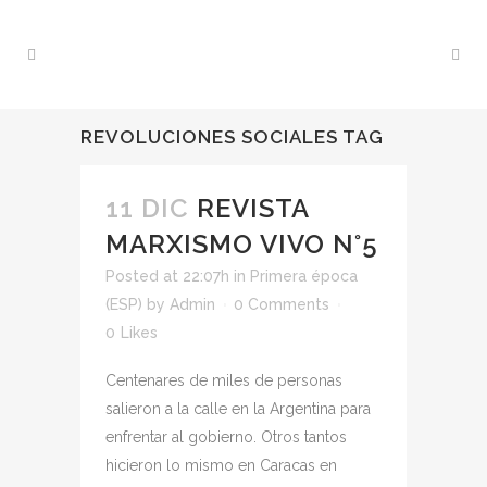
REVOLUCIONES SOCIALES TAG
11 DIC
REVISTA
MARXISMO VIVO N°5
Posted at 22:07h
in
Primera época
(ESP)
by
Admin
0 Comments
0
Likes
Centenares de miles de personas
salieron a la calle en la Argentina para
enfrentar al gobierno. Otros tantos
hicieron lo mismo en Caracas en