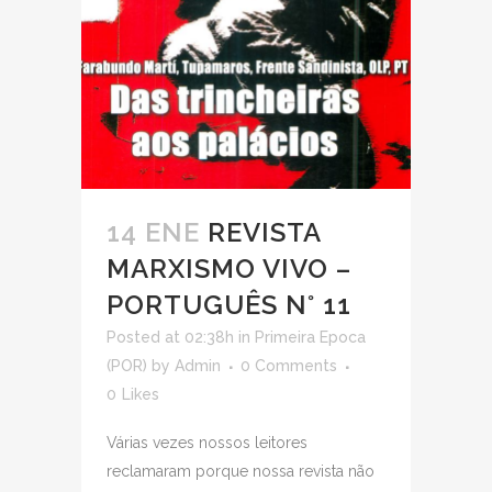
14 ENE
REVISTA
MARXISMO VIVO –
PORTUGUÊS N° 11
Posted at 02:38h
in
Primeira Epoca
(POR)
by
Admin
0 Comments
0
Likes
Várias vezes nossos leitores
reclamaram porque nossa revista não