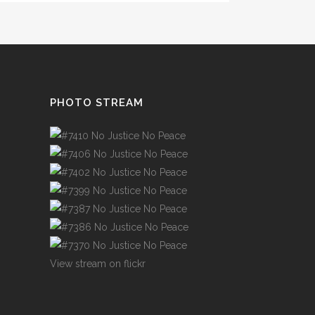
PHOTO STREAM
View stream on flickr