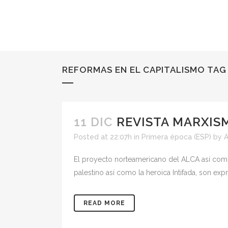
REFORMAS EN EL CAPITALISMO TAG
11 DIC
REVISTA MARXISM
Posted at 22:07h
in
Primera época (ESP)
by
El proyecto norteamericano del ALCA así como 
palestino así como la heroica Intifada, son e
READ MORE