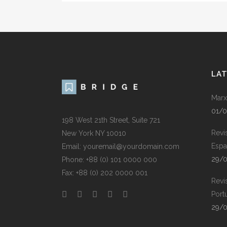
LA
Marx
01/
198 West 21th Street, Suite 721
Revi
New York NY 10010
Espa
Email: youremail@yourdomain.com
29/
Phone: +88 (0) 101 0000 000
Fax: +88 (0) 202 0000 001
Revi
Port
29/