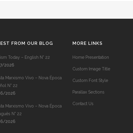
TEST FROM OUR BLOG
MORE LINKS
ism Today – English N° 22
Home Presentation
07/2026
Custom Image Title
sta Marxismo Vivo – Nova Época
Custom Font Style
ñol N° 22
Parallax Sections
06/2026
Contact Us
sta Marxismo Vivo – Nova Época
uguês N° 22
06/2026