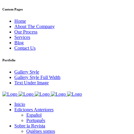
Custom Pages
Home
About The Company
Our Process
Services
Blog
Contact Us
Portfolio
Gallery Style
Gallery Style Full Width
Text Under Image
Inicio
Ediciones Anteriores
Español
Português
Sobre la Revista
Quiénes somos