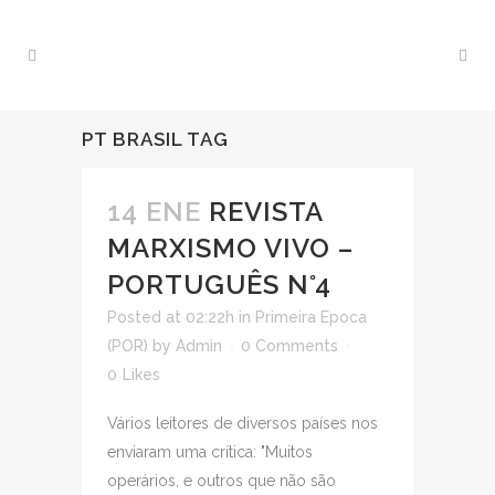
PT BRASIL TAG
14 ENE
REVISTA
MARXISMO VIVO –
PORTUGUÊS N°4
Posted at 02:22h
in
Primeira Epoca
(POR)
by
Admin
0 Comments
0
Likes
Vários leitores de diversos países nos
enviaram uma crítica: "Muitos
operários, e outros que não são