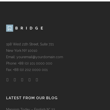
198 West 21th Street, Suite 721
New York NY 10010
Email: youremail@yourdomain.com
Phone: +88 (0) 101 0000 000
Fax: +88 (0) 202 0000 001
LATEST FROM OUR BLOG
Marxism Today – English N° 22