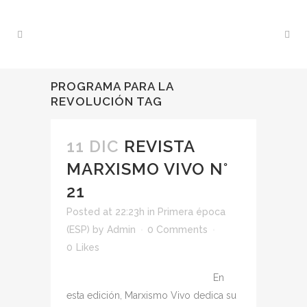
PROGRAMA PARA LA
REVOLUCIÓN TAG
11 DIC
REVISTA
MARXISMO VIVO N°
21
Posted at 22:23h
in
Primera época
(ESP)
by
Admin
0 Comments
0
Likes
En
esta edición, Marxismo Vivo dedica su