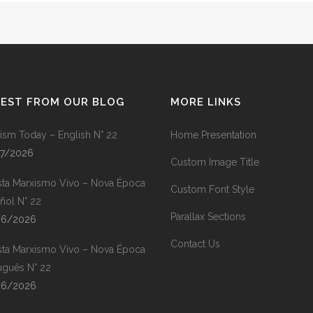
TEST FROM OUR BLOG
MORE LINKS
ism Today – English N° 22
Home Presentation
07/2026
Custom Image Title
sta Marxismo Vivo – Nova Época
Custom Font Style
ñol N° 22
Parallax Sections
06/2026
Contact Us
sta Marxismo Vivo – Nova Época
uguês N° 22
06/2026