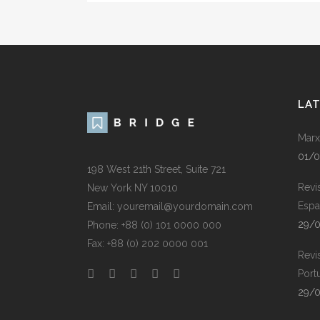
LA
Marx
01/
198 West 21th Street, Suite 721
Revi
New York NY 10010
Espa
Email: youremail@yourdomain.com
29/
Phone: +88 (0) 101 0000 000
Fax: +88 (0) 202 0000 001
Revi
Port
29/