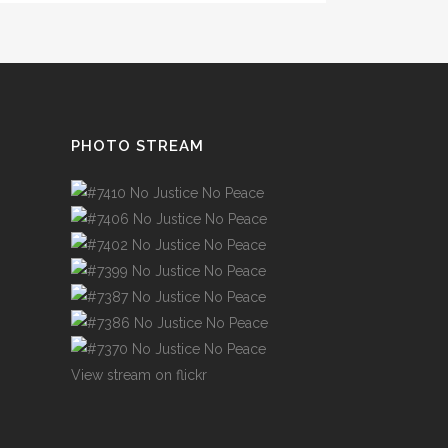
PHOTO STREAM
View stream on flickr