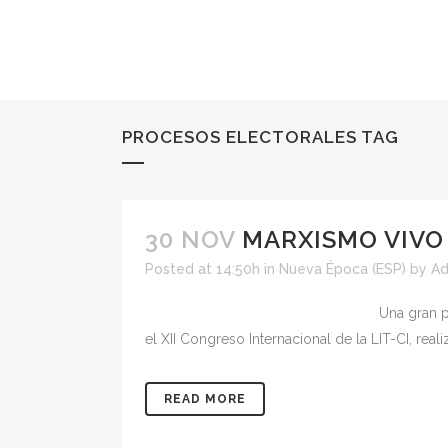
PROCESOS ELECTORALES TAG
30 NOV
MARXISMO VIVO
Posted at 14:50h
in
Nueva Época (ESP)
by
Ad
Una gran p
el XII Congreso Internacional de la LIT-CI, real
READ MORE