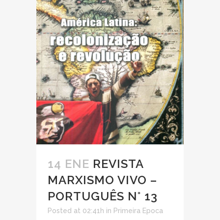
14 ENE
REVISTA
MARXISMO VIVO –
PORTUGUÊS N° 13
Posted at 02:41h
in
Primeira Epoca