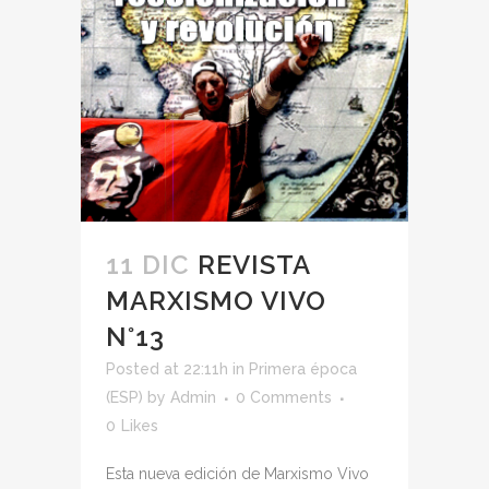
11 DIC
REVISTA
MARXISMO VIVO
N°13
Posted at 22:11h
in
Primera época
(ESP)
by
Admin
0 Comments
0
Likes
Esta nueva edición de Marxismo Vivo