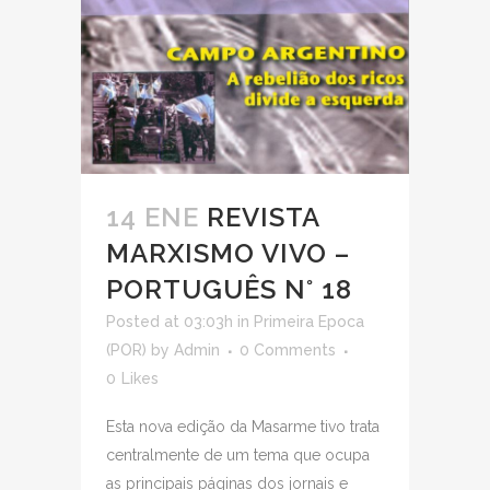
14 ENE
REVISTA
MARXISMO VIVO –
PORTUGUÊS N° 18
Posted at 03:03h
in
Primeira Epoca
(POR)
by
Admin
0 Comments
0
Likes
Esta nova edição da Masarme tivo trata
centralmente de um tema que ocupa
as principais páginas dos jornais e