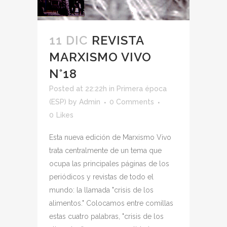
11 DIC
REVISTA
MARXISMO VIVO
N°18
Posted at 22:22h
in
Primera época
(ESP)
by
Admin
0 Comments
0
Likes
Esta nueva edición de Marxismo Vivo
trata centralmente de un tema que
ocupa las principales páginas de los
periódicos y revistas de todo el
mundo: la llamada "crisis de los
alimentos." Colocamos entre comillas
estas cuatro palabras, "crisis de los