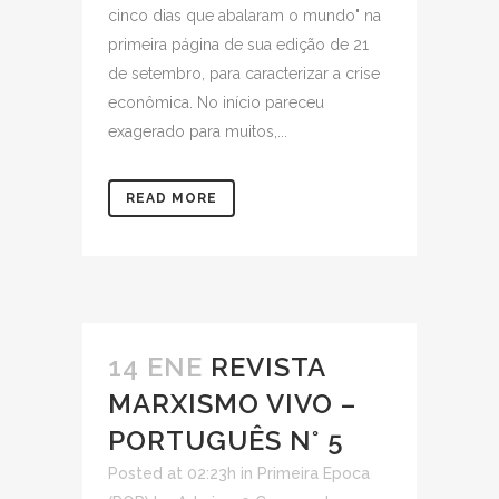
cinco dias que abalaram o mundo" na
primeira página de sua edição de 21
de setembro, para caracterizar a crise
econômica. No início pareceu
exagerado para muitos,...
READ MORE
14 ENE
REVISTA
MARXISMO VIVO –
PORTUGUÊS N° 5
Posted at 02:23h
in
Primeira Epoca