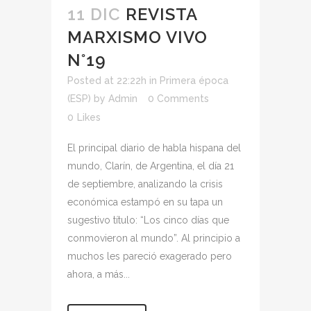
11 DIC
REVISTA
MARXISMO VIVO
N°19
Posted at 22:22h
in
Primera época
(ESP)
by
Admin
0 Comments
0
Likes
El principal diario de habla hispana del
mundo, Clarín, de Argentina, el día 21
de septiembre, analizando la crisis
económica estampó en su tapa un
sugestivo título: “Los cinco días que
conmovieron al mundo”. Al principio a
muchos les pareció exagerado pero
ahora, a más...