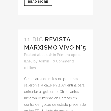
READ MORE
11 DIC
REVISTA
MARXISMO VIVO N°5
Posted at 22:07h
in
Primera época
(ESP)
by
Admin
0 Comments
0
Likes
Centenares de miles de personas
salieron a la calle en la Argentina para
enfrentar al gobierno. Otros tantos
hicieron lo mismo en Caracas en
contra del golpe de estado preparado