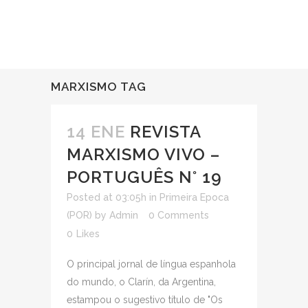
MARXISMO TAG
14 ENE
REVISTA
MARXISMO VIVO –
PORTUGUÊS N° 19
Posted at 03:05h
in
Primeira Epoca
(POR)
by
Admin
0 Comments
0
Likes
O principal jornal de língua espanhola
do mundo, o Clarín, da Argentina,
estampou o sugestivo título de "Os