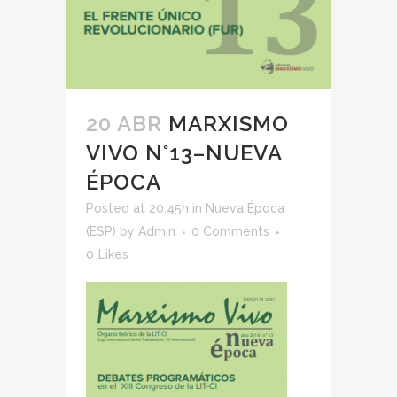
20 ABR
MARXISMO
VIVO N°13–NUEVA
ÉPOCA
Posted at 20:45h
in
Nueva Época
(ESP)
by
Admin
0 Comments
0
Likes