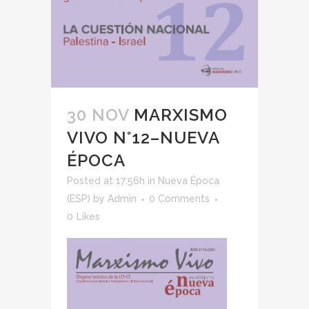
30 NOV
MARXISMO
VIVO N°12–NUEVA
ÉPOCA
Posted at 17:56h
in
Nueva Época
(ESP)
by
Admin
0 Comments
0
Likes